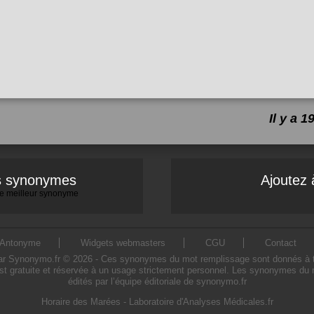
Il y a 
es synonymes
Ajoutez 
 le meilleur synonyme
Antonyme
Widgets webmasters
CGU
Contact
Synonymo.fr © 2026 - Ces synonymes du mot remplissage sont donnés à titre 
t gratuite et réservée à un usage strictement personnel. Les synonymes du 
édités par l’équipe éditoriale de synonymo.fr
Horaire des Marées
-
Laboratoire d'Analyses Médicales.fr