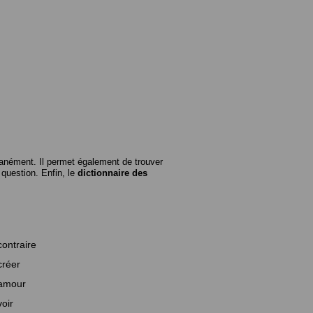
anément. Il permet également de trouver
n question. Enfin, le
dictionnaire des
contraire
créer
amour
voir