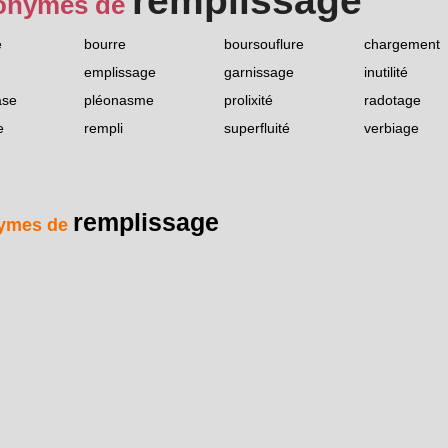
remplissage
onymes de
e
bourre
boursouflure
chargement
emplissage
garnissage
inutilité
ase
pléonasme
prolixité
radotage
e
rempli
superfluité
verbiage
remplissage
ymes de