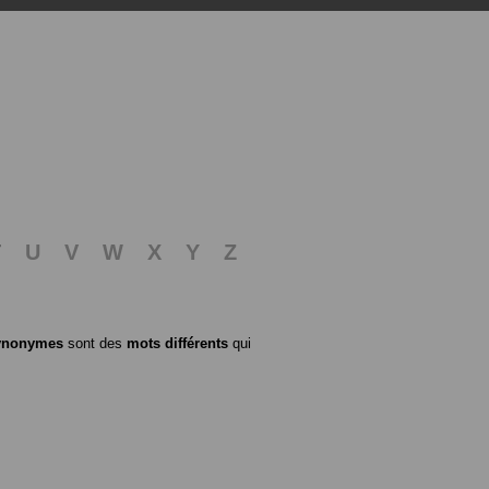
T
U
V
W
X
Y
Z
ynonymes
sont des
mots différents
qui