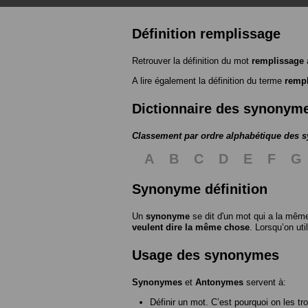
Définition remplissage
Retrouver la définition du mot
remplissage
A lire également la définition du terme
remp
Dictionnaire des synonym
Classement par ordre alphabétique des
A
B
C
D
E
F
G
Synonyme définition
Un
synonyme
se dit d'un mot qui a la même
veulent dire la même chose
. Lorsqu’on ut
Usage des synonymes
Synonymes
et
Antonymes
servent à:
Définir un mot. C’est pourquoi on les tr