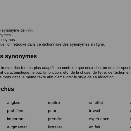
me synonyme de
vélo
.
onymes.
ynonymes.
 l’on retrouve dans ce dictionnaire des synonymes en ligne.
des synonymes
trouver des termes plus adaptés au contexte que ceux dont on se sert spont
t caractéristique, le but, la fonction, etc. de la chose, de l'être, de l'action e
e mots dans le même texte afin d’améliorer le style de sa rédaction.
rchés
anglais
mettre
en effet
problème
pour
travail
important
prendre
expérience
augmenter
installer
en fait