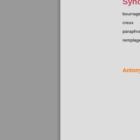
Syn
bourrag
creux
paraphr
remplag
Anton