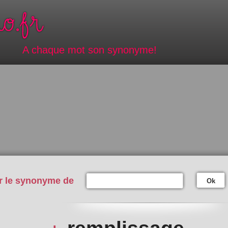
A chaque mot son synonyme!
r le synonyme de
Ok