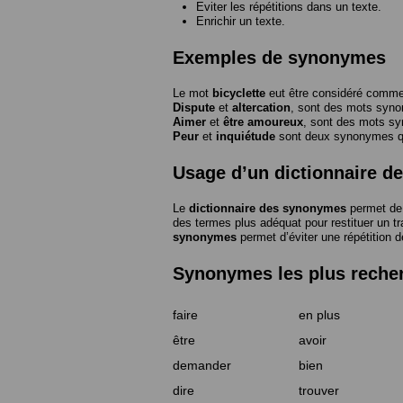
Eviter les répétitions dans un texte.
Enrichir un texte.
Exemples de synonymes
Le mot
bicyclette
eut être considéré com
Dispute
et
altercation
, sont des mots syn
Aimer
et
être amoureux
, sont des mots s
Peur
et
inquiétude
sont deux synonymes que
Usage d’un dictionnaire 
Le
dictionnaire des synonymes
permet de 
des termes plus adéquat pour restituer un trai
synonymes
permet d’éviter une répétition d
Synonymes les plus reche
faire
en plus
être
avoir
demander
bien
dire
trouver