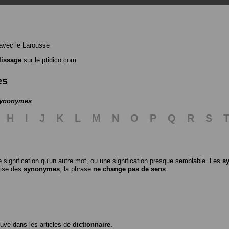
avec le Larousse
lissage
sur le ptidico.com
es
 synonymes
H
I
J
K
L
M
N
O
P
Q
R
S
 signification qu'un autre mot, ou une signification presque semblable. Les
s
ilise des
synonymes
, la phrase
ne change pas de sens
.
ouve dans les articles de
dictionnaire.