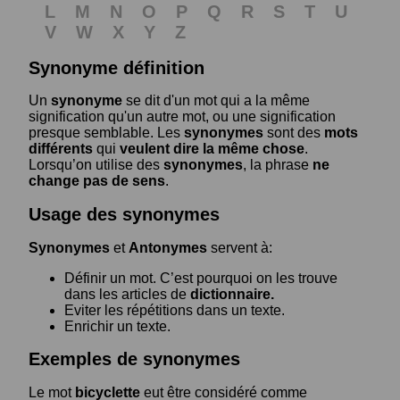
L
M
N
O
P
Q
R
S
T
U
V
W
X
Y
Z
Synonyme définition
Un
synonyme
se dit d'un mot qui a la même
signification qu'un autre mot, ou une signification
presque semblable. Les
synonymes
sont des
mots
différents
qui
veulent dire la même chose
.
Lorsqu’on utilise des
synonymes
, la phrase
ne
change pas de sens
.
Usage des synonymes
Synonymes
et
Antonymes
servent à:
Définir un mot. C’est pourquoi on les trouve
dans les articles de
dictionnaire.
Eviter les répétitions dans un texte.
Enrichir un texte.
Exemples de synonymes
Le mot
bicyclette
eut être considéré comme