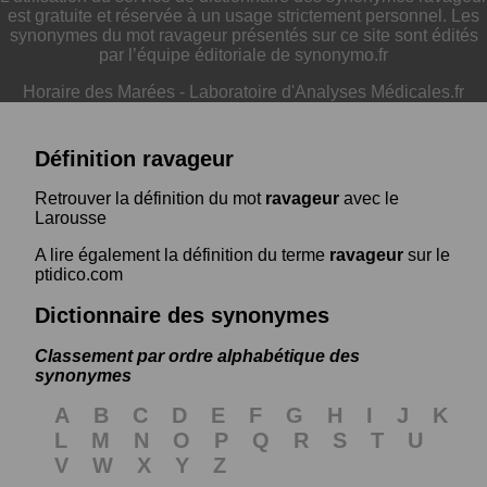
est gratuite et réservée à un usage strictement personnel. Les
synonymes du mot ravageur présentés sur ce site sont édités
par l’équipe éditoriale de synonymo.fr
Horaire des Marées
-
Laboratoire d'Analyses Médicales.fr
Définition ravageur
Retrouver la définition du mot
ravageur
avec le
Larousse
A lire également la définition du terme
ravageur
sur le
ptidico.com
Dictionnaire des synonymes
Classement par ordre alphabétique des
synonymes
A
B
C
D
E
F
G
H
I
J
K
L
M
N
O
P
Q
R
S
T
U
V
W
X
Y
Z