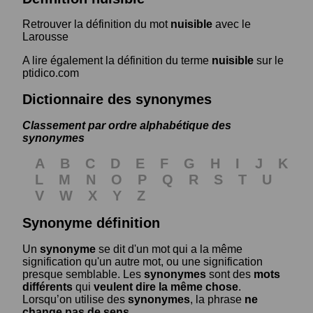
Retrouver la définition du mot
nuisible
avec le
Larousse
A lire également la définition du terme
nuisible
sur le
ptidico.com
Dictionnaire des synonymes
Classement par ordre alphabétique des
synonymes
A
B
C
D
E
F
G
H
I
J
K
L
M
N
O
P
Q
R
S
T
U
V
W
X
Y
Z
Synonyme définition
Un
synonyme
se dit d'un mot qui a la même
signification qu'un autre mot, ou une signification
presque semblable. Les
synonymes
sont des
mots
différents
qui
veulent dire la même chose
.
Lorsqu’on utilise des
synonymes
, la phrase
ne
change pas de sens
.