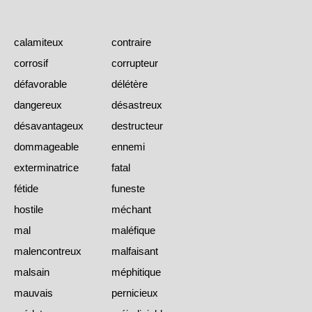
calamiteux
contraire
corrosif
corrupteur
défavorable
délétère
dangereux
désastreux
désavantageux
destructeur
dommageable
ennemi
exterminatrice
fatal
fétide
funeste
hostile
méchant
mal
maléfique
malencontreux
malfaisant
malsain
méphitique
mauvais
pernicieux