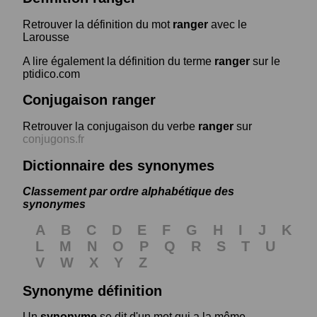
Retrouver la définition du mot
ranger
avec le
Larousse
A lire également la définition du terme
ranger
sur le
ptidico.com
Conjugaison ranger
Retrouver la conjugaison du verbe
ranger
sur
conjugons.fr
Dictionnaire des synonymes
Classement par ordre alphabétique des
synonymes
A
B
C
D
E
F
G
H
I
J
K
L
M
N
O
P
Q
R
S
T
U
V
W
X
Y
Z
Synonyme définition
Un
synonyme
se dit d'un mot qui a la même