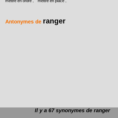
mettre en ordre
,
mettre en place
,
ranger
Antonymes de
Il y a 67 synonymes de
ranger