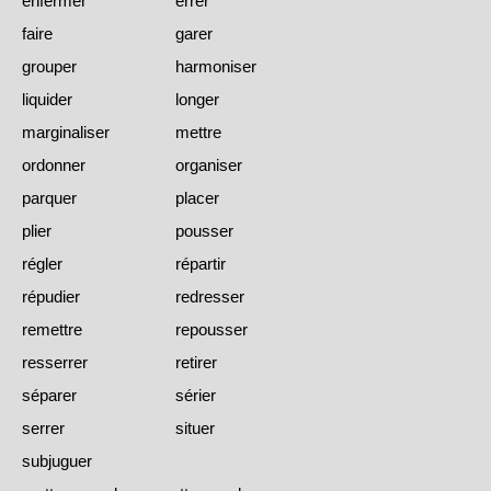
enfermer
errer
faire
garer
grouper
harmoniser
liquider
longer
marginaliser
mettre
ordonner
organiser
parquer
placer
plier
pousser
régler
répartir
répudier
redresser
remettre
repousser
resserrer
retirer
séparer
sérier
serrer
situer
subjuguer