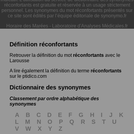
réconfortants est gratuite et réservée à un usage strictement
personnel. Les synonymes du mot réconfortants présentés sur
ce site sont édités par l’équipe éditoriale de synonymo.fr
Horaire des Marées
-
Laboratoire d'Analyses Médicales.fr
Définition réconfortants
Retrouver la définition du mot
réconfortants
avec le
Larousse
A lire également la définition du terme
réconfortants
sur le ptidico.com
Dictionnaire des synonymes
Classement par ordre alphabétique des
synonymes
A
B
C
D
E
F
G
H
I
J
K
L
M
N
O
P
Q
R
S
T
U
V
W
X
Y
Z