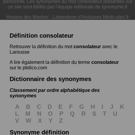
personnel. Les synonymes du mot consolateur présentés sur
ce site sont édités par l’équipe éditoriale de synonymo.fr
Horaire des Marées
-
Laboratoire d'Analyses Médicales.fr
Définition consolateur
Retrouver la définition du mot
consolateur
avec le
Larousse
A lire également la définition du terme
consolateur
sur le ptidico.com
Dictionnaire des synonymes
Classement par ordre alphabétique des
synonymes
A
B
C
D
E
F
G
H
I
J
K
L
M
N
O
P
Q
R
S
T
U
V
W
X
Y
Z
Synonyme définition