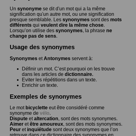
Un
synonyme
se dit d'un mot qui a la même
signification qu'un autre mot, ou une signification
presque semblable. Les
synonymes
sont des
mots
différents
qui
veulent dire la même chose
.
Lorsqu’on utilise des
synonymes
, la phrase
ne
change pas de sens
.
Usage des synonymes
Synonymes
et
Antonymes
servent à:
Définir un mot. C’est pourquoi on les trouve
dans les articles de
dictionnaire.
Eviter les répétitions dans un texte.
Enrichir un texte.
Exemples de synonymes
Le mot
bicyclette
eut être considéré comme
synonyme de
vélo
.
Dispute
et
altercation
, sont des mots synonymes.
Aimer
et
être amoureux
, sont des mots synonymes.
Peur
et
inquiétude
sont deux synonymes que l’on
retrouve dans ce dictionnaire des synonymes en