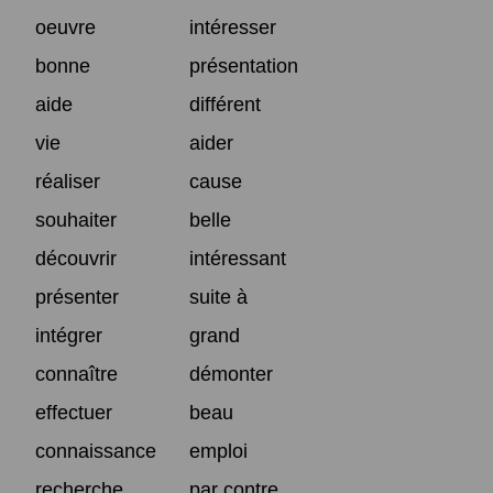
oeuvre
intéresser
bonne
présentation
aide
différent
vie
aider
réaliser
cause
souhaiter
belle
découvrir
intéressant
présenter
suite à
intégrer
grand
connaître
démonter
effectuer
beau
connaissance
emploi
recherche
par contre