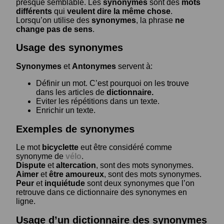
presque semblable. Les
synonymes
sont des
mots
différents
qui
veulent dire la même chose
.
Lorsqu’on utilise des
synonymes
, la phrase
ne
change pas de sens
.
Usage des synonymes
Synonymes
et
Antonymes
servent à:
Définir un mot. C’est pourquoi on les trouve
dans les articles de
dictionnaire.
Eviter les répétitions dans un texte.
Enrichir un texte.
Exemples de synonymes
Le mot
bicyclette
eut être considéré comme
synonyme de
vélo
.
Dispute
et
altercation
, sont des mots synonymes.
Aimer
et
être amoureux
, sont des mots synonymes.
Peur
et
inquiétude
sont deux synonymes que l’on
retrouve dans ce dictionnaire des synonymes en
ligne.
Usage d’un dictionnaire des synonymes