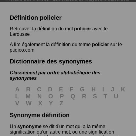
Définition policier
Retrouver la définition du mot
policier
avec le
Larousse
A lire également la définition du terme
policier
sur le
ptidico.com
Dictionnaire des synonymes
Classement par ordre alphabétique des
synonymes
A
B
C
D
E
F
G
H
I
J
K
L
M
N
O
P
Q
R
S
T
U
V
W
X
Y
Z
Synonyme définition
Un
synonyme
se dit d'un mot qui a la même
signification qu'un autre mot, ou une signification