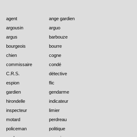
agent
ange gardien
argousin
arguo
argus
barbouze
bourgeois
bourre
chien
cogne
commissaire
condé
C.R.S.
détective
espion
flic
gardien
gendarme
hirondelle
indicateur
inspecteur
limier
motard
perdreau
policeman
politique