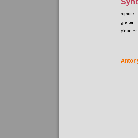
Syn
agacer
gratter
piqueter
Anton