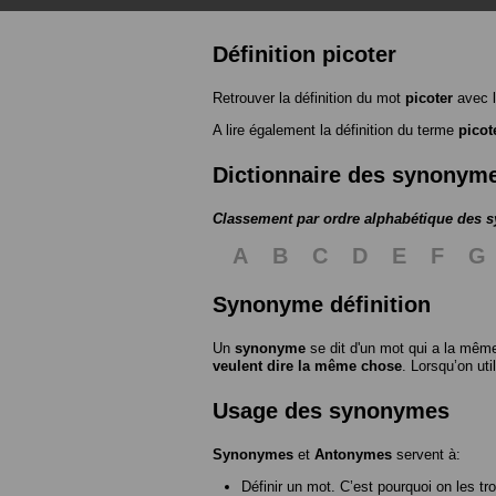
Définition picoter
Retrouver la définition du mot
picoter
avec l
A lire également la définition du terme
picot
Dictionnaire des synonym
Classement par ordre alphabétique des
A
B
C
D
E
F
G
Synonyme définition
Un
synonyme
se dit d'un mot qui a la même
veulent dire la même chose
. Lorsqu’on ut
Usage des synonymes
Synonymes
et
Antonymes
servent à:
Définir un mot. C’est pourquoi on les tr