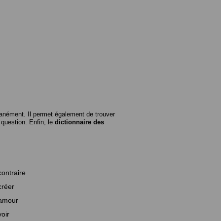
anément. Il permet également de trouver
n question. Enfin, le
dictionnaire des
contraire
créer
amour
voir