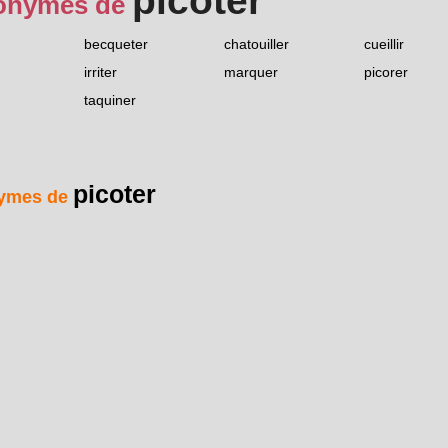
picoter
onymes de
becqueter
chatouiller
cueillir
irriter
marquer
picorer
taquiner
picoter
ymes de