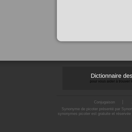
Dictionnaire d
pour vous aider à trouver
Conjugaison
Synonyme de picoter présenté par Synonym
synonymes picoter est gratuite et réservée 