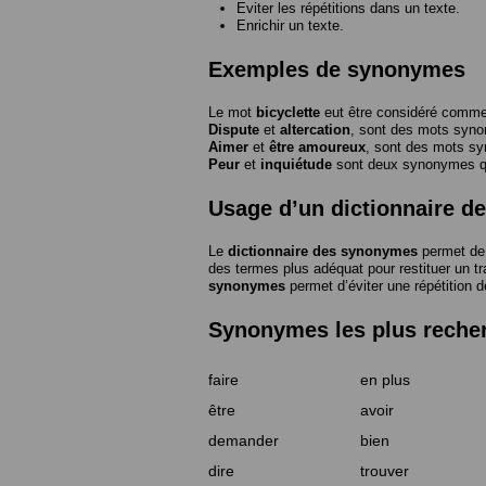
Eviter les répétitions dans un texte.
Enrichir un texte.
Exemples de synonymes
Le mot
bicyclette
eut être considéré com
Dispute
et
altercation
, sont des mots syn
Aimer
et
être amoureux
, sont des mots s
Peur
et
inquiétude
sont deux synonymes que
Usage d’un dictionnaire 
Le
dictionnaire des synonymes
permet de 
des termes plus adéquat pour restituer un trai
synonymes
permet d’éviter une répétition d
Synonymes les plus reche
faire
en plus
être
avoir
demander
bien
dire
trouver