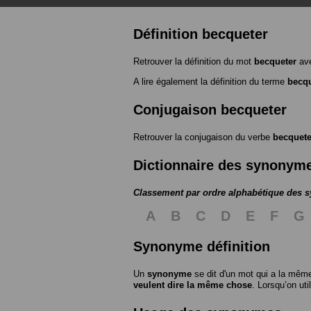
Définition becqueter
Retrouver la définition du mot
becqueter
ave
A lire également la définition du terme
becqu
Conjugaison becqueter
Retrouver la conjugaison du verbe
becquete
Dictionnaire des synonym
Classement par ordre alphabétique des
A
B
C
D
E
F
G
Synonyme définition
Un
synonyme
se dit d'un mot qui a la même
veulent dire la même chose
. Lorsqu’on ut