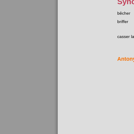
Syn
bêcher
briffer
casser l
Anton