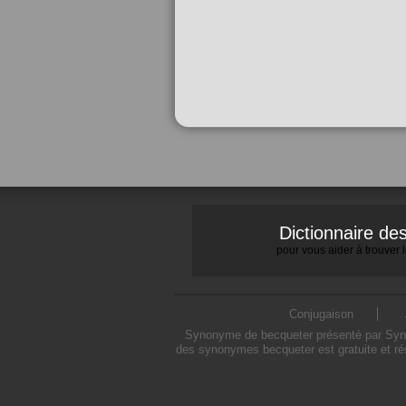
Dictionnaire d
pour vous aider à trouver
Conjugaison
Synonyme de becqueter présenté par Synony
des synonymes becqueter est gratuite et ré