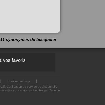
 a 11 synonymes de
becqueter
à vos favoris
Cookies settings
. L'utilisation du service de dictionnaire
sentés sur ce site sont édités par l’équipe