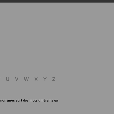
T
U
V
W
X
Y
Z
ynonymes
sont des
mots différents
qui