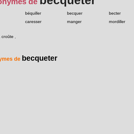
becqueter
onymes de
béquiller
becquer
becter
caresser
manger
mordiller
a croûte
,
becqueter
ymes de