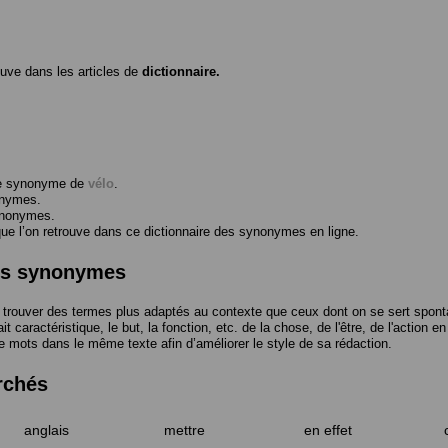
ouve dans les articles de
dictionnaire.
me synonyme de
vélo
.
onymes.
ynonymes.
 l’on retrouve dans ce dictionnaire des synonymes en ligne.
des synonymes
trouver des termes plus adaptés au contexte que ceux dont on se sert spont
t caractéristique, le but, la fonction, etc. de la chose, de l'être, de l'action e
e mots dans le même texte afin d’améliorer le style de sa rédaction.
rchés
anglais
mettre
en effet