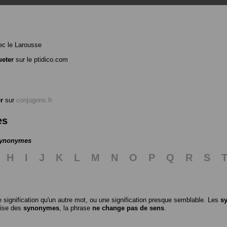
c le Larousse
eter
sur le ptidico.com
r
sur
conjugons.fr
es
 synonymes
H
I
J
K
L
M
N
O
P
Q
R
S
 signification qu'un autre mot, ou une signification presque semblable. Les
s
ilise des
synonymes
, la phrase
ne change pas de sens
.