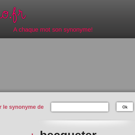
A chaque mot son synonyme!
r le synonyme de
Ok