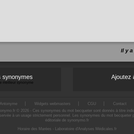
Il y
es synonymes
Ajoutez 
 le meilleur synonyme
Antonyme
Widgets webmasters
CGU
Contact
mo.fr © 2026 - Ces synonymes du mot becqueter sont donnés à titre indicatif
servée à un usage strictement personnel. Les synonymes du mot becqueter pré
éditoriale de synonymo.fr
Horaire des Marées
-
Laboratoire d'Analyses Médicales.fr