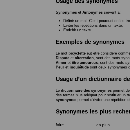
Usage des synonymes
Synonymes
et
Antonymes
servent à:
Définir un mot. C’est pourquoi on les tr
Eviter les répétitions dans un texte.
Enrichir un texte.
Exemples de synonymes
Le mot
bicyclette
eut être considéré com
Dispute
et
altercation
, sont des mots syn
Aimer
et
être amoureux
, sont des mots s
Peur
et
inquiétude
sont deux synonymes que
Usage d’un dictionnaire 
Le
dictionnaire des synonymes
permet de 
des termes plus adéquat pour restituer un trai
synonymes
permet d’éviter une répétition d
Synonymes les plus reche
faire
en plus