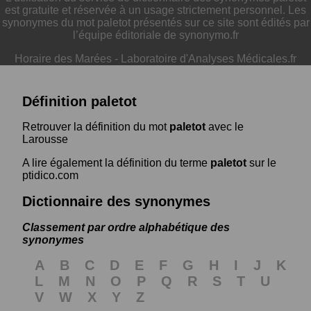
est gratuite et réservée à un usage strictement personnel. Les
synonymes du mot paletot présentés sur ce site sont édités par
l’équipe éditoriale de synonymo.fr
Horaire des Marées
-
Laboratoire d'Analyses Médicales.fr
Définition paletot
Retrouver la définition du mot
paletot
avec le
Larousse
A lire également la définition du terme
paletot
sur le
ptidico.com
Dictionnaire des synonymes
Classement par ordre alphabétique des
synonymes
A
B
C
D
E
F
G
H
I
J
K
L
M
N
O
P
Q
R
S
T
U
V
W
X
Y
Z