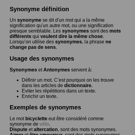
Synonyme définition
Un
synonyme
se dit d'un mot qui a la même
signification qu'un autre mot, ou une signification
presque semblable. Les
synonymes
sont des
mots
différents
qui
veulent dire la même chose
.
Lorsqu’on utilise des
synonymes
, la phrase
ne
change pas de sens
.
Usage des synonymes
Synonymes
et
Antonymes
servent à:
Définir un mot. C’est pourquoi on les trouve
dans les articles de
dictionnaire.
Eviter les répétitions dans un texte.
Enrichir un texte.
Exemples de synonymes
Le mot
bicyclette
eut être considéré comme
synonyme de
vélo
.
Dispute
et
altercation
, sont des mots synonymes.
Aimer
et
être amoureux
, sont des mots synonymes.