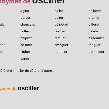
osciller
onymes de
agiter
baller
ballotter
bercer
boiter
branler
aler
chanceler
délibérer
différer
flotter
fluctuer
hésiter
palpiter
remuer
s'ébranler
ner
se tâter
swinguer
tanguer
er
tituber
trembler
trembloter
varier
côté et d
,
aller de côté et d'autre
,
osciller
ymes de