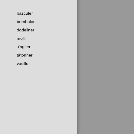
basculer
brimbaler
dodeliner
mollir
s'agiter
tâtonner
vaciller