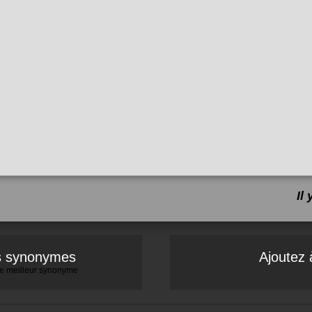
Il
es synonymes
Ajoutez 
 le meilleur synonyme