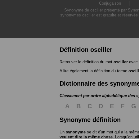
Conjugaison
Synonyme de osciller présenté par Synonym
synonymes osciller est gratuite et réservée
Définition osciller
Retrouver la définition du mot
osciller
avec 
A lire également la définition du terme
oscil
Dictionnaire des synonym
Classement par ordre alphabétique des
A
B
C
D
E
F
G
Synonyme définition
Un
synonyme
se dit d'un mot qui a la même
veulent dire la même chose
. Lorsqu’on ut