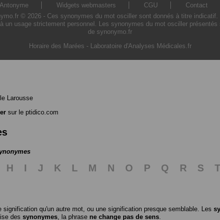
Antonyme
Widgets webmasters
CGU
Contact
o.fr © 2026 - Ces synonymes du mot osciller sont donnés à titre indicatif. L'
 à un usage strictement personnel. Les synonymes du mot osciller présentés sur
de synonymo.fr
Horaire des Marées
-
Laboratoire d'Analyses Médicales.fr
le Larousse
ler
sur le ptidico.com
es
 synonymes
H
I
J
K
L
M
N
O
P
Q
R
S
 signification qu'un autre mot, ou une signification presque semblable. Les
s
ilise des
synonymes
, la phrase
ne change pas de sens
.