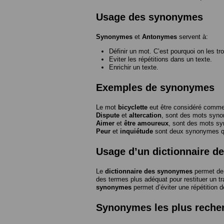
Usage des synonymes
Synonymes
et
Antonymes
servent à:
Définir un mot. C’est pourquoi on les tr
Eviter les répétitions dans un texte.
Enrichir un texte.
Exemples de synonymes
Le mot
bicyclette
eut être considéré com
Dispute
et
altercation
, sont des mots syn
Aimer
et
être amoureux
, sont des mots s
Peur
et
inquiétude
sont deux synonymes que
Usage d’un dictionnaire 
Le
dictionnaire des synonymes
permet de 
des termes plus adéquat pour restituer un trai
synonymes
permet d’éviter une répétition d
Synonymes les plus reche