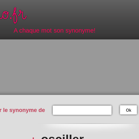
A chaque mot son synonyme!
r le synonyme de
Ok