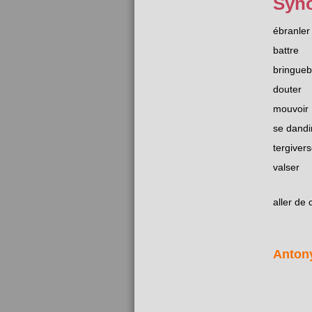
Syn
ébranler
battre
bringueb
douter
mouvoir
se dandi
tergivers
valser
aller de 
Anton