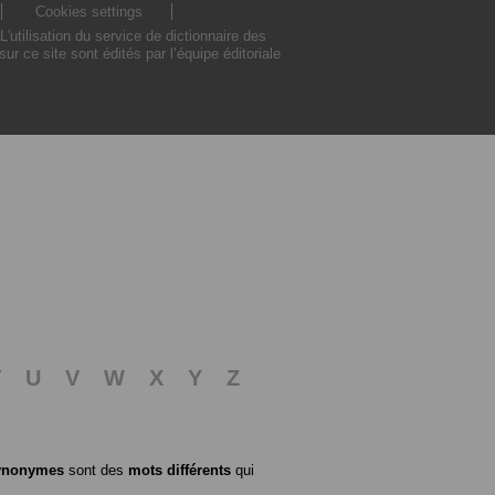
Cookies settings
utilisation du service de dictionnaire des
 ce site sont édités par l’équipe éditoriale
T
U
V
W
X
Y
Z
ynonymes
sont des
mots différents
qui