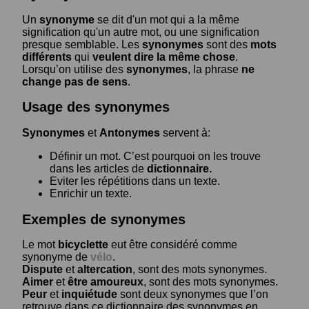
Un
synonyme
se dit d'un mot qui a la même
signification qu'un autre mot, ou une signification
presque semblable. Les
synonymes
sont des
mots
différents
qui
veulent dire la même chose
.
Lorsqu’on utilise des
synonymes
, la phrase
ne
change pas de sens
.
Usage des synonymes
Synonymes
et
Antonymes
servent à:
Définir un mot. C’est pourquoi on les trouve
dans les articles de
dictionnaire.
Eviter les répétitions dans un texte.
Enrichir un texte.
Exemples de synonymes
Le mot
bicyclette
eut être considéré comme
synonyme de
vélo
.
Dispute
et
altercation
, sont des mots synonymes.
Aimer
et
être amoureux
, sont des mots synonymes.
Peur
et
inquiétude
sont deux synonymes que l’on
retrouve dans ce dictionnaire des synonymes en