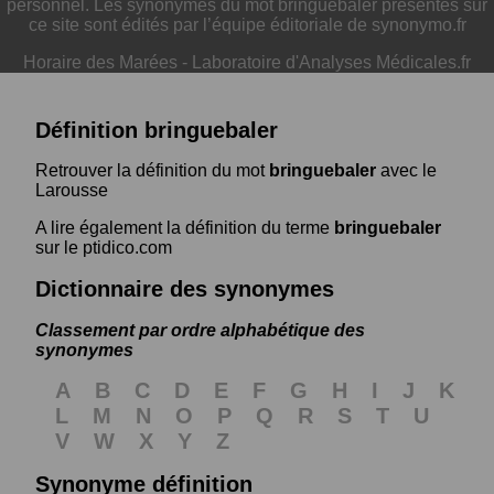
personnel. Les synonymes du mot bringuebaler présentés sur
ce site sont édités par l’équipe éditoriale de synonymo.fr
Horaire des Marées
-
Laboratoire d'Analyses Médicales.fr
Définition bringuebaler
Retrouver la définition du mot
bringuebaler
avec le
Larousse
A lire également la définition du terme
bringuebaler
sur le ptidico.com
Dictionnaire des synonymes
Classement par ordre alphabétique des
synonymes
A
B
C
D
E
F
G
H
I
J
K
L
M
N
O
P
Q
R
S
T
U
V
W
X
Y
Z
Synonyme définition