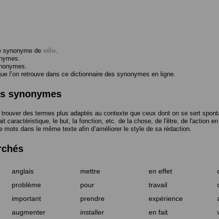
me synonyme de
vélo
.
onymes.
ynonymes.
 l’on retrouve dans ce dictionnaire des synonymes en ligne.
des synonymes
trouver des termes plus adaptés au contexte que ceux dont on se sert spont
t caractéristique, le but, la fonction, etc. de la chose, de l'être, de l'action e
e mots dans le même texte afin d’améliorer le style de sa rédaction.
rchés
anglais
mettre
en effet
problème
pour
travail
important
prendre
expérience
augmenter
installer
en fait