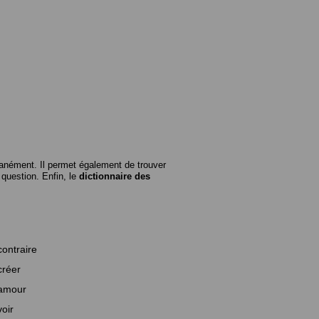
anément. Il permet également de trouver
n question. Enfin, le
dictionnaire des
contraire
créer
amour
voir