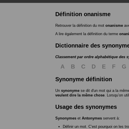
Définition onanisme
Retrouver la définition du mot
onanisme
ave
A lire également la définition du terme
onan
Dictionnaire des synonym
Classement par ordre alphabétique des
A
B
C
D
E
F
G
Synonyme définition
Un
synonyme
se dit d'un mot qui a la même
veulent dire la même chose
. Lorsqu’on ut
Usage des synonymes
Synonymes
et
Antonymes
servent à:
Définir un mot. C’est pourquoi on les tr