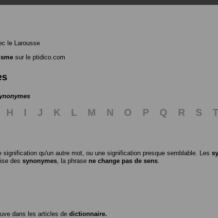
c le Larousse
isme
sur le ptidico.com
es
 synonymes
H
I
J
K
L
M
N
O
P
Q
R
S
 signification qu'un autre mot, ou une signification presque semblable. Les
s
ilise des
synonymes
, la phrase
ne change pas de sens
.
ouve dans les articles de
dictionnaire.