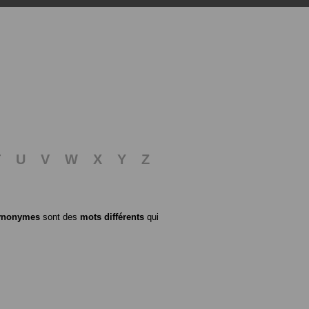
T
U
V
W
X
Y
Z
ynonymes
sont des
mots différents
qui