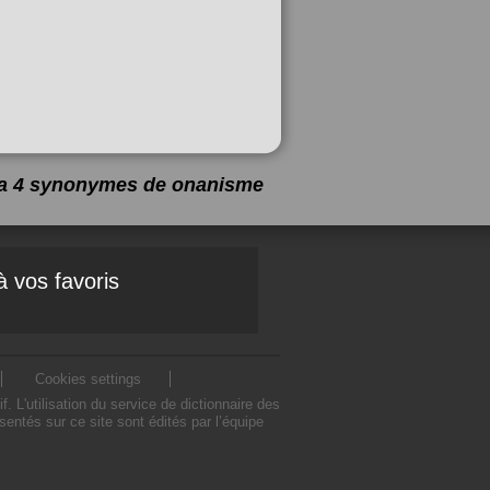
y a 4 synonymes de
onanisme
à vos favoris
Cookies settings
'utilisation du service de dictionnaire des
tés sur ce site sont édités par l’équipe