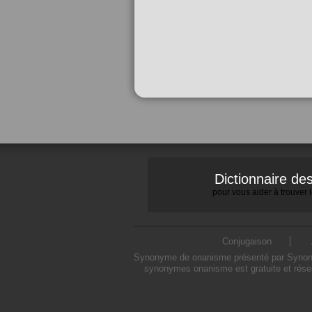
Dictionnaire d
pour vous aider à trouver
Conjugaison
Synonyme de onanisme présenté par Synonymo
synonymes onanisme est gratuite et rése