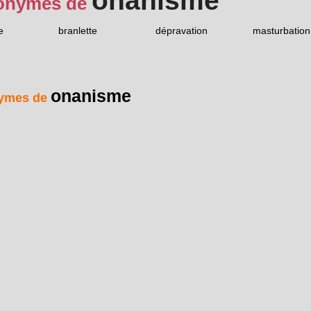
onanisme
onymes de
e
branlette
dépravation
masturbation
onanisme
ymes de