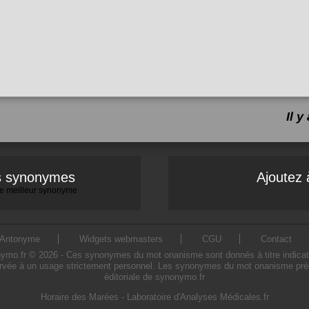
Il 
es synonymes
Ajoutez 
 le meilleur synonyme
Antonyme
Widgets webmasters
CGU
Contact
.fr © 2026 - Ces synonymes du mot onanisme sont donnés à titre indicatif. L
rvée à un usage strictement personnel. Les synonymes du mot onanisme présen
éditoriale de synonymo.fr
Horaire des Marées
-
Laboratoire d'Analyses Médicales.fr