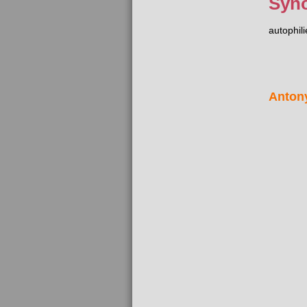
Syn
autophili
Anton