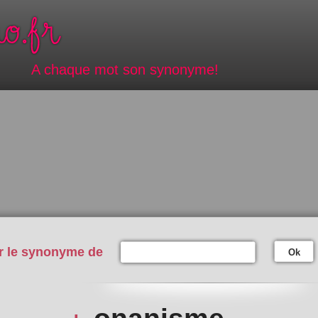
A chaque mot son synonyme!
r le synonyme de
Ok