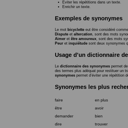
Eviter les répétitions dans un texte.
Enrichir un texte.
Exemples de synonymes
Le mot
bicyclette
eut être considéré com
Dispute
et
altercation
, sont des mots syn
Aimer
et
être amoureux
, sont des mots s
Peur
et
inquiétude
sont deux synonymes que
Usage d’un dictionnaire 
Le
dictionnaire des synonymes
permet de 
des termes plus adéquat pour restituer un trai
synonymes
permet d’éviter une répétition d
Synonymes les plus reche
faire
en plus
être
avoir
demander
bien
dire
trouver