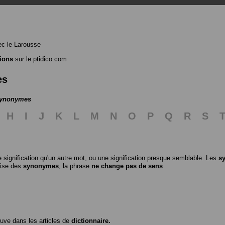
c le Larousse
ions
sur le ptidico.com
es
 synonymes
H
I
J
K
L
M
N
O
P
Q
R
S
 signification qu'un autre mot, ou une signification presque semblable. Les
s
ilise des
synonymes
, la phrase
ne change pas de sens
.
ouve dans les articles de
dictionnaire.