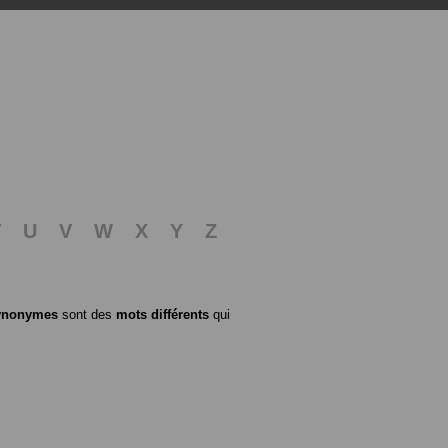
T
U
V
W
X
Y
Z
ynonymes
sont des
mots différents
qui