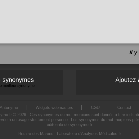
Il 
es synonymes
Ajoutez 
 le meilleur synonyme
Antonyme
Widgets webmasters
CGU
Contact
.fr © 2026 - Ces synonymes du mot morpions sont donnés à titre indicatif. L
rvée à un usage strictement personnel. Les synonymes du mot morpions présen
éditoriale de synonymo.fr
Horaire des Marées
-
Laboratoire d'Analyses Médicales.fr