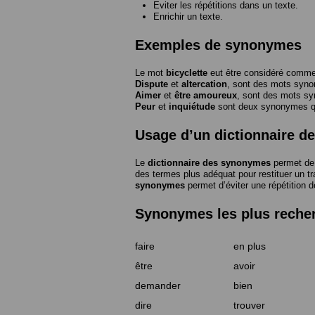
Eviter les répétitions dans un texte.
Enrichir un texte.
Exemples de synonymes
Le mot
bicyclette
eut être considéré com
Dispute
et
altercation
, sont des mots syn
Aimer
et
être amoureux
, sont des mots s
Peur
et
inquiétude
sont deux synonymes que
Usage d’un dictionnaire 
Le
dictionnaire des synonymes
permet de 
des termes plus adéquat pour restituer un trai
synonymes
permet d’éviter une répétition d
Synonymes les plus reche
faire
en plus
être
avoir
demander
bien
dire
trouver