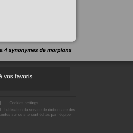
y a 4 synonymes de
morpions
à vos favoris
Cookies settings
'utilisation du service de dictionnaire des
tés sur ce site sont édités par l’équipe