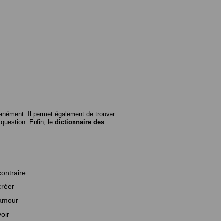
anément. Il permet également de trouver
n question. Enfin, le
dictionnaire des
contraire
créer
amour
voir