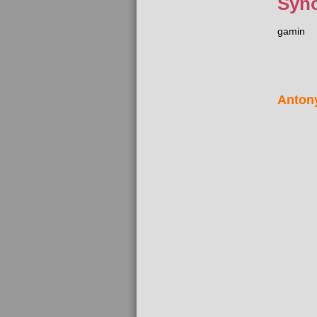
Syn
gamin
Anton