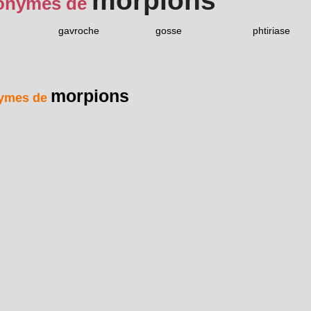
morpions
onymes de
gavroche
gosse
phtiriase
morpions
ymes de