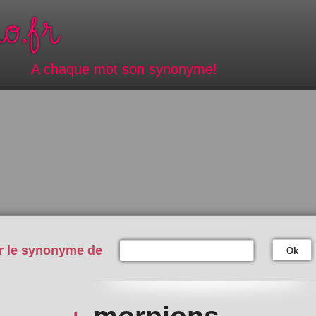
A chaque mot son synonyme!
r le synonyme de
Ok