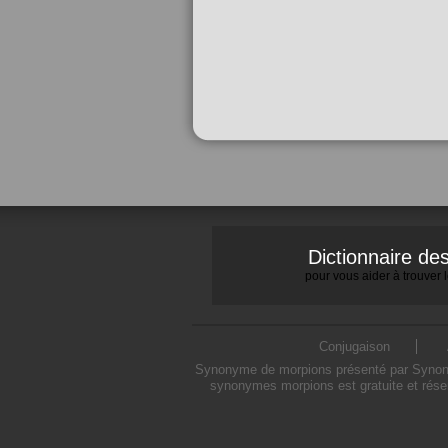
Dictionnaire d
pour vous aider à trouver
Conjugaison
Synonyme de morpions présenté par Synonymo
synonymes morpions est gratuite et rése