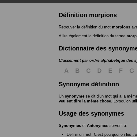
Définition morpions
Retrouver la définition du mot
morpions
ave
A lire également la définition du terme
morp
Dictionnaire des synonym
Classement par ordre alphabétique des
A
B
C
D
E
F
G
Synonyme définition
Un
synonyme
se dit d'un mot qui a la même
veulent dire la même chose
. Lorsqu’on ut
Usage des synonymes
Synonymes
et
Antonymes
servent à:
Définir un mot. C’est pourquoi on les tr