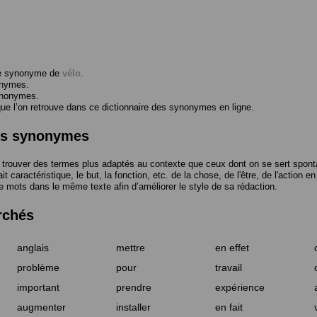
me synonyme de
vélo
.
onymes.
ynonymes.
 l’on retrouve dans ce dictionnaire des synonymes en ligne.
des synonymes
trouver des termes plus adaptés au contexte que ceux dont on se sert spont
t caractéristique, le but, la fonction, etc. de la chose, de l'être, de l'action e
e mots dans le même texte afin d’améliorer le style de sa rédaction.
rchés
anglais
mettre
en effet
problème
pour
travail
important
prendre
expérience
augmenter
installer
en fait