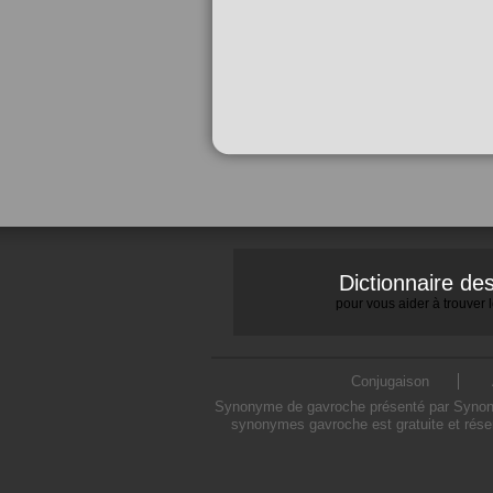
Dictionnaire d
pour vous aider à trouver
Conjugaison
Synonyme de gavroche présenté par Synonymo
synonymes gavroche est gratuite et rése