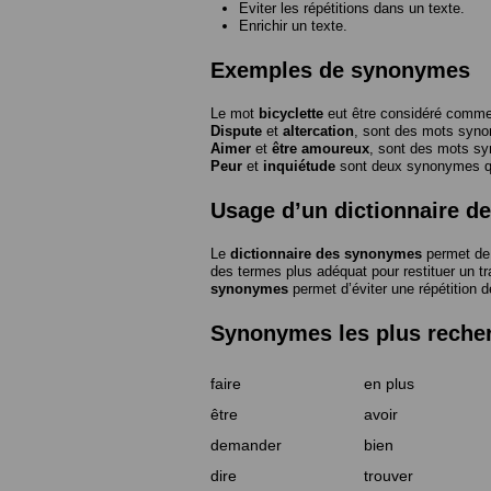
Eviter les répétitions dans un texte.
Enrichir un texte.
Exemples de synonymes
Le mot
bicyclette
eut être considéré com
Dispute
et
altercation
, sont des mots syn
Aimer
et
être amoureux
, sont des mots s
Peur
et
inquiétude
sont deux synonymes que
Usage d’un dictionnaire 
Le
dictionnaire des synonymes
permet de 
des termes plus adéquat pour restituer un trai
synonymes
permet d’éviter une répétition d
Synonymes les plus reche
faire
en plus
être
avoir
demander
bien
dire
trouver