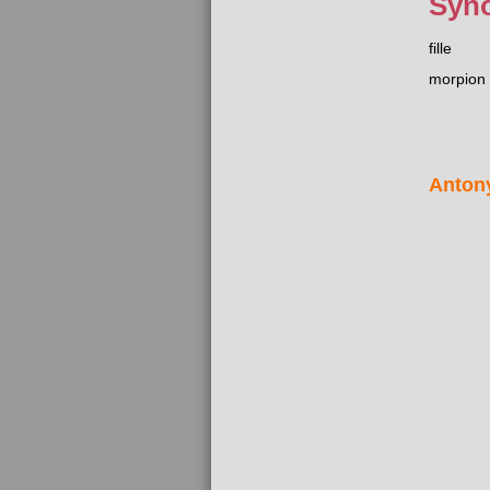
Syn
fille
morpion
Anton