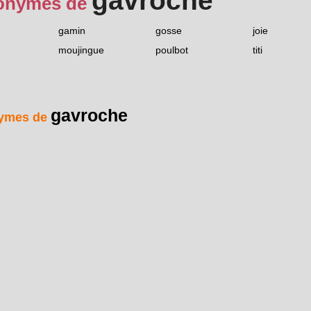
gavroche
onymes de
gamin
gosse
joie
moujingue
poulbot
titi
gavroche
ymes de