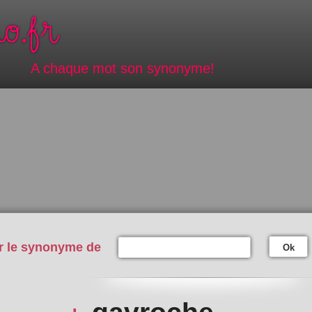
A chaque mot son synonyme!
r le synonyme de
Ok