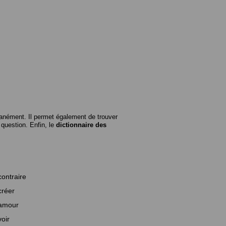
anément. Il permet également de trouver
n question. Enfin, le
dictionnaire des
contraire
créer
amour
voir