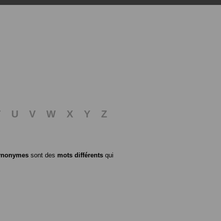
T
U
V
W
X
Y
Z
ynonymes
sont des
mots différents
qui