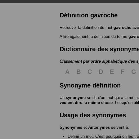
Définition gavroche
Retrouver la définition du mot
gavroche
ave
A lire également la définition du terme
gavr
Dictionnaire des synonym
Classement par ordre alphabétique des
A
B
C
D
E
F
G
Synonyme définition
Un
synonyme
se dit d'un mot qui a la même
veulent dire la même chose
. Lorsqu’on ut
Usage des synonymes
Synonymes
et
Antonymes
servent à:
Définir un mot. C’est pourquoi on les tr