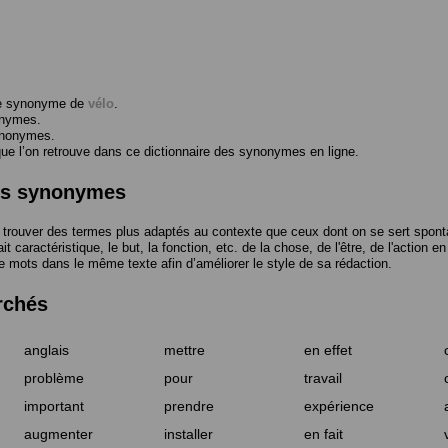
me synonyme de
vélo
.
onymes.
ynonymes.
 l’on retrouve dans ce dictionnaire des synonymes en ligne.
des synonymes
trouver des termes plus adaptés au contexte que ceux dont on se sert spont
t caractéristique, le but, la fonction, etc. de la chose, de l'être, de l'action e
e mots dans le même texte afin d’améliorer le style de sa rédaction.
rchés
anglais
mettre
en effet
problème
pour
travail
important
prendre
expérience
augmenter
installer
en fait