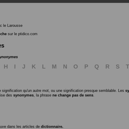
c le Larousse
oche
sur le ptidico.com
es
 synonymes
H
I
J
K
L
M
N
O
P
Q
R
S
 signification qu'un autre mot, ou une signification presque semblable. Les
s
ilise des
synonymes
, la phrase
ne change pas de sens
.
ouve dans les articles de
dictionnaire.