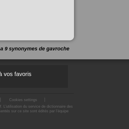
y a 9 synonymes de
gavroche
à vos favoris
Cookies settings
'utilisation du service de dictionnaire des
tés sur ce site sont édités par l’équipe