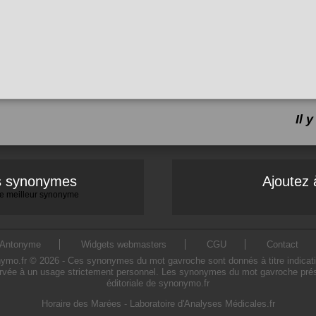
Il 
es synonymes
Ajoutez 
 le meilleur synonyme
Antonyme
Widgets webmasters
CGU
Contact
.fr © 2026 - Ces synonymes du mot gavroche sont donnés à titre indicatif. L
rvée à un usage strictement personnel. Les synonymes du mot gavroche présen
éditoriale de synonymo.fr
Horaire des Marées
-
Laboratoire d'Analyses Médicales.fr