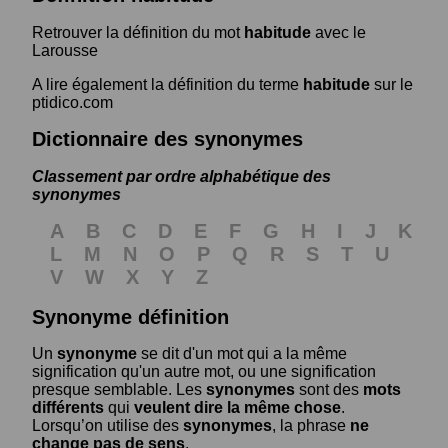
Retrouver la définition du mot
habitude
avec le
Larousse
A lire également la définition du terme
habitude
sur le
ptidico.com
Dictionnaire des synonymes
Classement par ordre alphabétique des
synonymes
A
B
C
D
E
F
G
H
I
J
K
L
M
N
O
P
Q
R
S
T
U
V
W
X
Y
Z
Synonyme définition
Un
synonyme
se dit d'un mot qui a la même
signification qu'un autre mot, ou une signification
presque semblable. Les
synonymes
sont des
mots
différents
qui
veulent dire la même chose
.
Lorsqu’on utilise des
synonymes
, la phrase
ne
change pas de sens
.