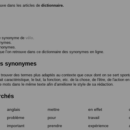
ouve dans les articles de
dictionnaire.
me synonyme de
vélo
.
onymes.
ynonymes.
 l’on retrouve dans ce dictionnaire des synonymes en ligne.
des synonymes
trouver des termes plus adaptés au contexte que ceux dont on se sert spont
t caractéristique, le but, la fonction, etc. de la chose, de l'être, de l'action e
e mots dans le même texte afin d’améliorer le style de sa rédaction.
rchés
anglais
mettre
en effet
problème
pour
travail
important
prendre
expérience