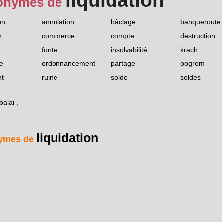
liquidation
onymes de
on
annulation
bâclage
banqueroute
n
commerce
compte
destruction
fonte
insolvabilité
krach
e
ordonnancement
partage
pogrom
nt
ruine
solde
soldes
balai
,
liquidation
ymes de