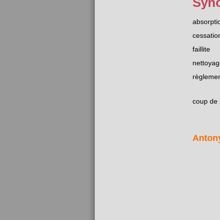
Syn
absorpti
cessatio
faillite
nettoyag
règleme
coup de 
Anton