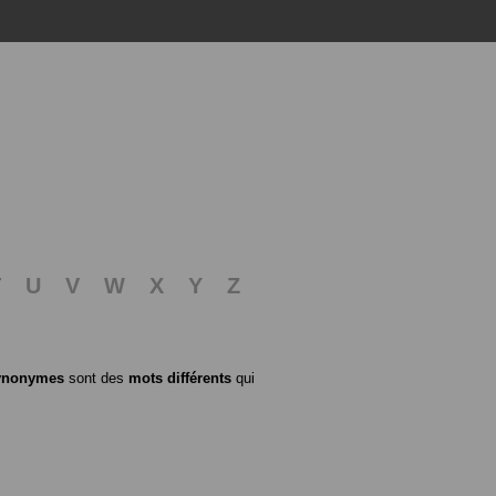
T
U
V
W
X
Y
Z
ynonymes
sont des
mots différents
qui