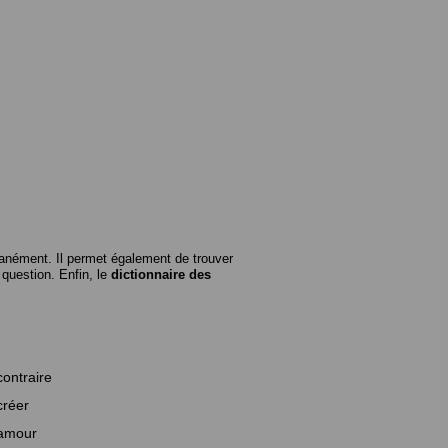
anément. Il permet également de trouver
n question. Enfin, le
dictionnaire des
contraire
créer
amour