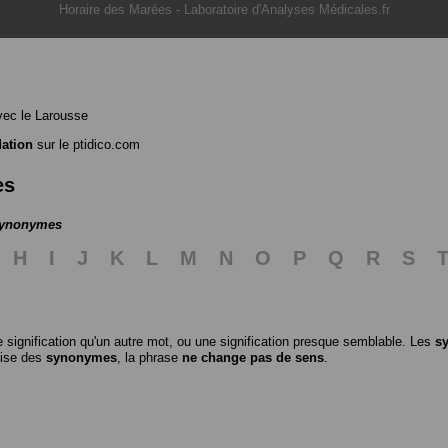
Horaire des Marées
-
Laboratoire d'Analyses Médicales.fr
ec le Larousse
dation
sur le ptidico.com
es
 synonymes
H
I
J
K
L
M
N
O
P
Q
R
S
 signification qu'un autre mot, ou une signification presque semblable. Les
s
ilise des
synonymes
, la phrase
ne change pas de sens
.