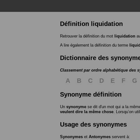
Définition liquidation
Retrouver la définition du mot
liquidation
av
A lire également la définition du terme
liqui
Dictionnaire des synonym
Classement par ordre alphabétique des
A
B
C
D
E
F
G
Synonyme définition
Un
synonyme
se dit d'un mot qui a la même
veulent dire la même chose
. Lorsqu’on ut
Usage des synonymes
Synonymes
et
Antonymes
servent à: