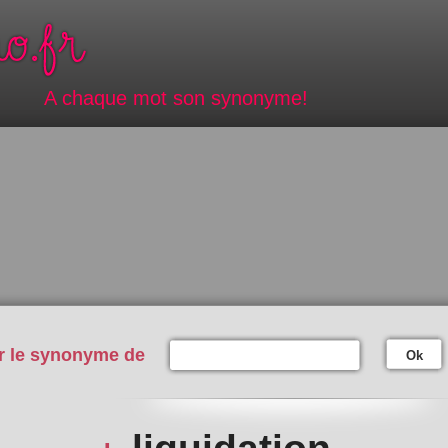
A chaque mot son synonyme!
r le synonyme de
Ok