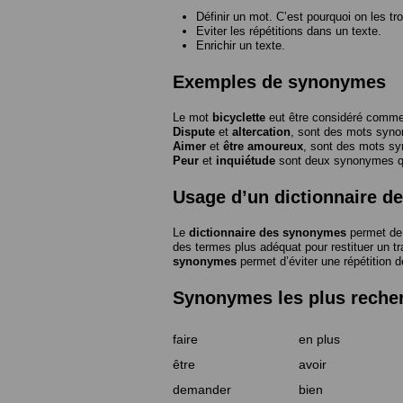
Définir un mot. C’est pourquoi on les tr
Eviter les répétitions dans un texte.
Enrichir un texte.
Exemples de synonymes
Le mot
bicyclette
eut être considéré com
Dispute
et
altercation
, sont des mots syn
Aimer
et
être amoureux
, sont des mots s
Peur
et
inquiétude
sont deux synonymes que
Usage d’un dictionnaire 
Le
dictionnaire des synonymes
permet de 
des termes plus adéquat pour restituer un trai
synonymes
permet d’éviter une répétition d
Synonymes les plus reche
faire
en plus
être
avoir
demander
bien