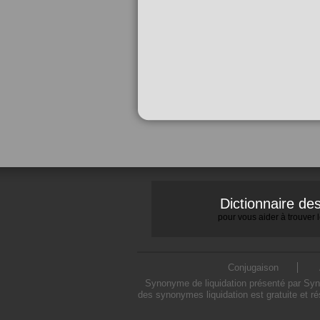
Dictionnaire d
pour vous aider à trouver
Conjugaison
Synonyme de liquidation présenté par Synon
des synonymes liquidation est gratuite et r