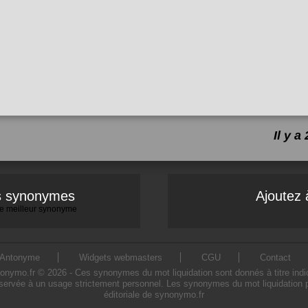
Il y 
es synonymes
Ajoutez 
 le meilleur synonyme
Antonyme
Widgets webmasters
CGU
Contact
ymo.fr © 2026 - Ces synonymes du mot liquidation sont donnés à titre indicati
éservée à un usage strictement personnel. Les synonymes du mot liquidation pr
éditoriale de synonymo.fr