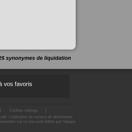
a 25 synonymes de
liquidation
à vos favoris
Cookies settings
f. L'utilisation du service de dictionnaire
ésentés sur ce site sont édités par l’équipe