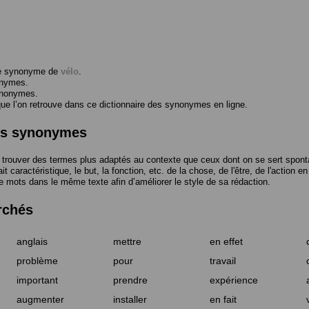
me synonyme de
vélo
.
onymes.
ynonymes.
 l’on retrouve dans ce dictionnaire des synonymes en ligne.
des synonymes
trouver des termes plus adaptés au contexte que ceux dont on se sert spont
t caractéristique, le but, la fonction, etc. de la chose, de l'être, de l'action e
e mots dans le même texte afin d’améliorer le style de sa rédaction.
rchés
anglais
mettre
en effet
problème
pour
travail
important
prendre
expérience
augmenter
installer
en fait