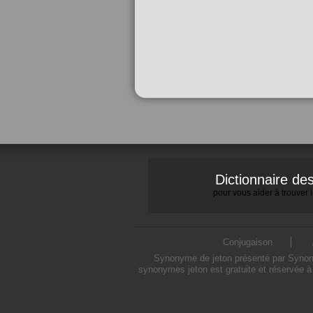
Dictionnaire d
pour vous aider à trouver
Conjugaison
Synonyme de jeton présenté par Synonym
synonymes jeton est gratuite et réservée à