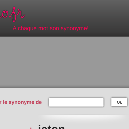
A chaque mot son synonyme!
r le synonyme de
Ok