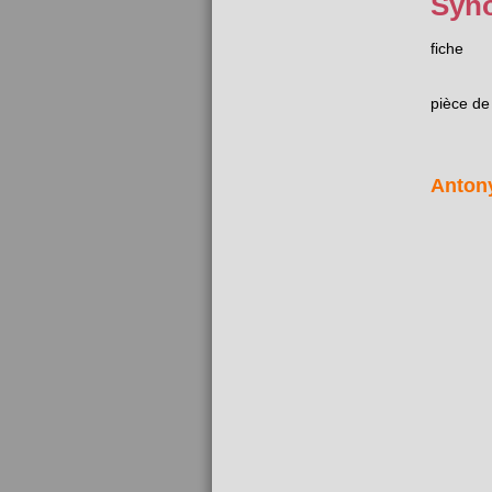
Syn
fiche
pièce d
Anton