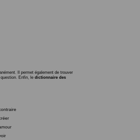
anément. Il permet également de trouver
n question. Enfin, le
dictionnaire des
contraire
créer
amour
voir