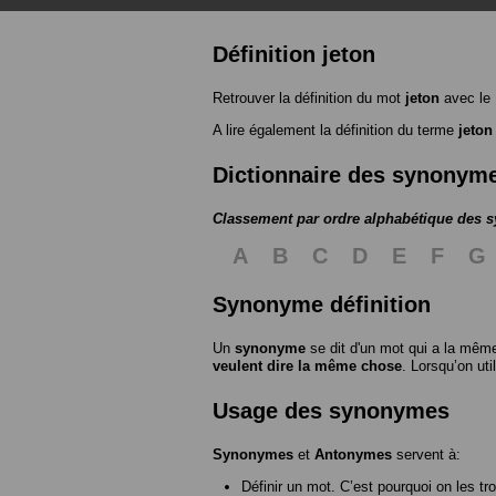
Définition jeton
Retrouver la définition du mot
jeton
avec le
A lire également la définition du terme
jeton
Dictionnaire des synonym
Classement par ordre alphabétique des
A
B
C
D
E
F
G
Synonyme définition
Un
synonyme
se dit d'un mot qui a la même
veulent dire la même chose
. Lorsqu’on ut
Usage des synonymes
Synonymes
et
Antonymes
servent à:
Définir un mot. C’est pourquoi on les tr