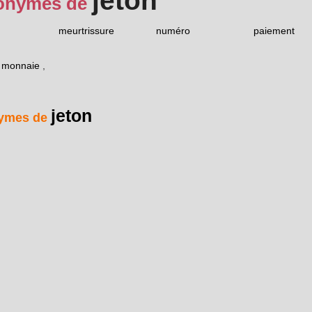
jeton
onymes de
meurtrissure
numéro
paiement
e monnaie
,
jeton
ymes de