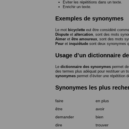
Eviter les répétitions dans un texte.
Enrichir un texte.
Exemples de synonymes
Le mot
bicyclette
eut être considéré com
Dispute
et
altercation
, sont des mots syn
Aimer
et
être amoureux
, sont des mots s
Peur
et
inquiétude
sont deux synonymes que
Usage d’un dictionnaire 
Le
dictionnaire des synonymes
permet de 
des termes plus adéquat pour restituer un trai
synonymes
permet d’éviter une répétition d
Synonymes les plus reche
faire
en plus
être
avoir
demander
bien
dire
trouver