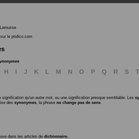
 Larousse
sur le ptidico.com
es
 synonymes
H
I
J
K
L
M
N
O
P
Q
R
S
 signification qu'un autre mot, ou une signification presque semblable. Les
s
ilise des
synonymes
, la phrase
ne change pas de sens
.
ouve dans les articles de
dictionnaire.