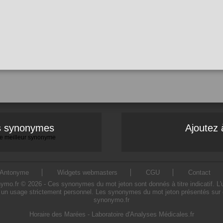
es synonymes
Ajoutez 
 le meilleur synonyme
Antonyme
Widgets webmasters
CGU
Contact
o.fr © 2026 - Ces synonymes du mot jeton sont donnés à titre indicatif. L'uti
 un usage strictement personnel. Les synonymes du mot jeton présentés sur ce 
synonymo.fr
Horaire des Marées
-
Laboratoire d'Analyses Médicales.fr