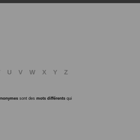
T
U
V
W
X
Y
Z
ynonymes
sont des
mots différents
qui