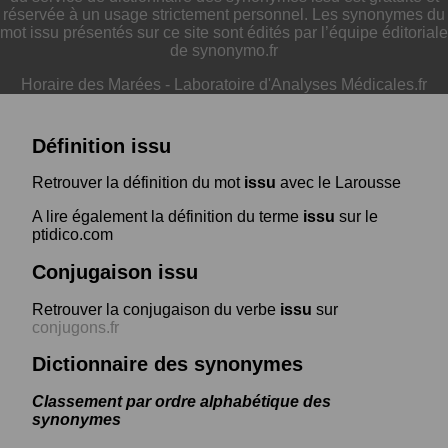
réservée à un usage strictement personnel. Les synonymes du
mot issu présentés sur ce site sont édités par l’équipe éditoriale
de synonymo.fr
Horaire des Marées
-
Laboratoire d'Analyses Médicales.fr
Définition issu
Retrouver la définition du mot
issu
avec le Larousse
A lire également la définition du terme
issu
sur le
ptidico.com
Conjugaison issu
Retrouver la conjugaison du verbe
issu
sur
conjugons.fr
Dictionnaire des synonymes
Classement par ordre alphabétique des
synonymes