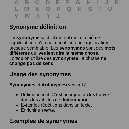
A
B
C
D
E
F
G
H
I
J
K
L
M
N
O
P
Q
R
S
T
U
V
W
X
Y
Z
Synonyme définition
Un
synonyme
se dit d'un mot qui a la même
signification qu'un autre mot, ou une signification
presque semblable. Les
synonymes
sont des
mots
différents
qui
veulent dire la même chose
.
Lorsqu’on utilise des
synonymes
, la phrase
ne
change pas de sens
.
Usage des synonymes
Synonymes
et
Antonymes
servent à:
Définir un mot. C’est pourquoi on les trouve
dans les articles de
dictionnaire.
Eviter les répétitions dans un texte.
Enrichir un texte.
Exemples de synonymes