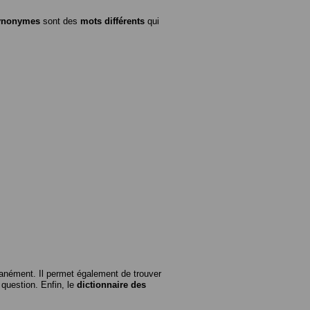
ynonymes
sont des
mots différents
qui
anément. Il permet également de trouver
n question. Enfin, le
dictionnaire des