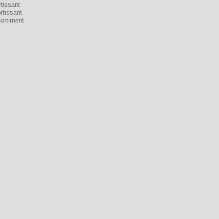
tissant
rtissant
sortiment