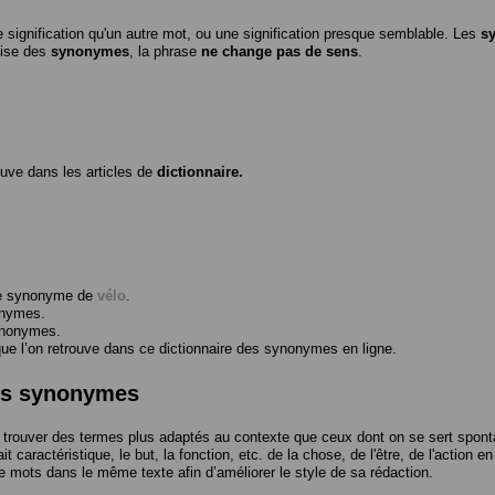
 signification qu'un autre mot, ou une signification presque semblable. Les
s
ilise des
synonymes
, la phrase
ne change pas de sens
.
ouve dans les articles de
dictionnaire.
me synonyme de
vélo
.
onymes.
ynonymes.
 l’on retrouve dans ce dictionnaire des synonymes en ligne.
des synonymes
trouver des termes plus adaptés au contexte que ceux dont on se sert spont
t caractéristique, le but, la fonction, etc. de la chose, de l'être, de l'action e
e mots dans le même texte afin d’améliorer le style de sa rédaction.