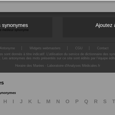
es synonymes
Ajoutez 
 le meilleur synonyme
Antonyme
Widgets webmasters
CGU
Contact
ont donnés à titre indicatif. L'utilisation du service de dictionnaire des sy
. Les antonymes des mots présentés sur ce site sont édités par l’équipe édi
Horaire des Marées
-
Laboratoire d'Analyses Médicales.fr
es
 synonymes
H
I
J
K
L
M
N
O
P
Q
R
S