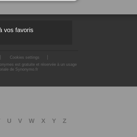
à vos favoris
Cookies settings
nonymes est gratuite et réservée à un usage
toriale de Synonymo.fr
T
U
V
W
X
Y
Z