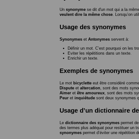
Un
synonyme
se dit d'un mot qui a la même
veulent dire la même chose
. Lorsqu’on ut
Usage des synonymes
Synonymes
et
Antonymes
servent à:
Définir un mot. C’est pourquoi on les tr
Eviter les répétitions dans un texte.
Enrichir un texte.
Exemples de synonymes
Le mot
bicyclette
eut être considéré com
Dispute
et
altercation
, sont des mots syn
Aimer
et
être amoureux
, sont des mots s
Peur
et
inquiétude
sont deux synonymes que
Usage d’un dictionnaire 
Le
dictionnaire des synonymes
permet de 
des termes plus adéquat pour restituer un trai
synonymes
permet d’éviter une répétition d