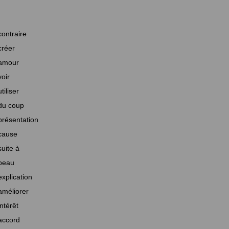
contraire
créer
amour
voir
utiliser
du coup
présentation
cause
suite à
beau
explication
améliorer
intérêt
accord