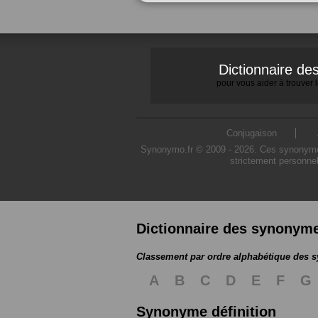
Dictionnaire d
pour vous aider à trouver
Conjugaison
Synonymo.fr © 2009 - 2026. Ces synonymes s
strictement personnel
Dictionnaire des synonym
Classement par ordre alphabétique des
A
B
C
D
E
F
G
Synonyme définition