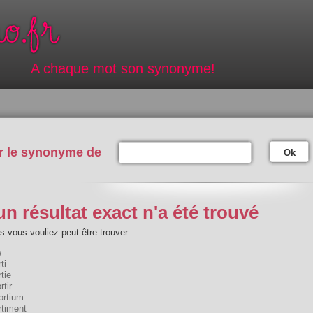
A chaque mot son synonyme!
r le synonyme de
Ok
n résultat exact n'a été trouvé
 vous vouliez peut être trouver...
e
ti
tie
rtir
ortium
rtiment