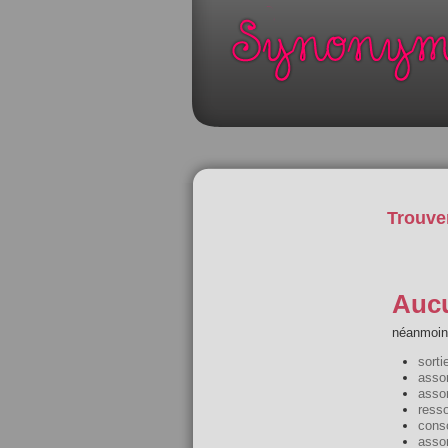
Trouve
Aucu
néanmoins
sorti
assor
assor
resso
cons
asso