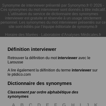
Synonyme de interviewer présenté par Synonymo.fr © 2026 -
Ces synonymes du mot interviewer sont donnés à titre indicatif.
L'utilisation du service de dictionnaire des synonymes
interviewer est gratuite et réservée à un usage strictement
personnel. Les synonymes du mot interviewer présentés sur ce
site sont édités par l’équipe éditoriale de synonymo.fr
Horaire des Marées
-
Laboratoire d'Analyses Médicales.fr
Définition interviewer
Retrouver la définition du mot
interviewer
avec le
Larousse
A lire également la définition du terme
interviewer
sur
le ptidico.com
Dictionnaire des synonymes
Classement par ordre alphabétique des
synonymes
A
B
C
D
E
F
G
H
I
J
K