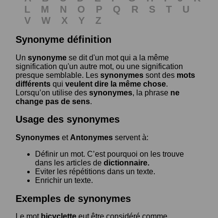
L
M
N
O
P
Q
R
S
T
U
V
W
X
Y
Z
Synonyme définition
Un
synonyme
se dit d'un mot qui a la même
signification qu'un autre mot, ou une signification
presque semblable. Les
synonymes
sont des
mots
différents
qui
veulent dire la même chose
.
Lorsqu’on utilise des
synonymes
, la phrase
ne
change pas de sens
.
Usage des synonymes
Synonymes
et
Antonymes
servent à:
Définir un mot. C’est pourquoi on les trouve
dans les articles de
dictionnaire.
Eviter les répétitions dans un texte.
Enrichir un texte.
Exemples de synonymes
Le mot
bicyclette
eut être considéré comme