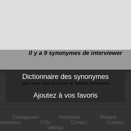
Il y a 9 synonymes de
interviewer
Dictionnaire des synonymes
pour vous aider à trouver le meilleur synonyme
Ajoutez à vos favoris
Conjugaison
Antonyme
Widgets
ebmasters
CGU
Contact
Cookies
settings