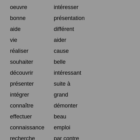
oeuvre
intéresser
bonne
présentation
aide
différent
vie
aider
réaliser
cause
souhaiter
belle
découvrir
intéressant
présenter
suite à
intégrer
grand
connaître
démonter
effectuer
beau
connaissance
emploi
recherche
par contre