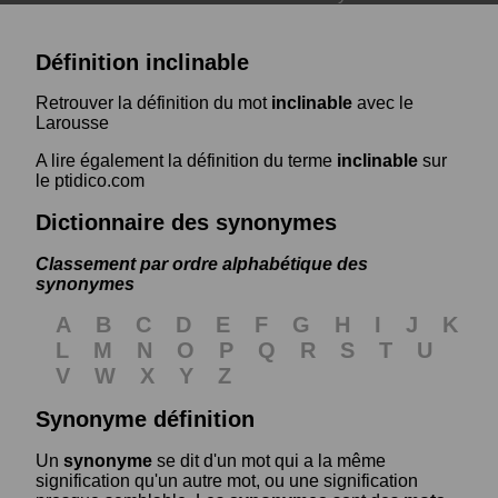
Définition inclinable
Retrouver la définition du mot
inclinable
avec le
Larousse
A lire également la définition du terme
inclinable
sur
le ptidico.com
Dictionnaire des synonymes
Classement par ordre alphabétique des
synonymes
A
B
C
D
E
F
G
H
I
J
K
L
M
N
O
P
Q
R
S
T
U
V
W
X
Y
Z
Synonyme définition
Un
synonyme
se dit d'un mot qui a la même
signification qu'un autre mot, ou une signification