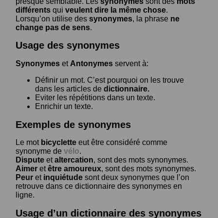
presque semblable. Les
synonymes
sont des
mots
différents
qui
veulent dire la même chose
.
Lorsqu’on utilise des
synonymes
, la phrase
ne
change pas de sens
.
Usage des synonymes
Synonymes
et
Antonymes
servent à:
Définir un mot. C’est pourquoi on les trouve
dans les articles de
dictionnaire.
Eviter les répétitions dans un texte.
Enrichir un texte.
Exemples de synonymes
Le mot
bicyclette
eut être considéré comme
synonyme de
vélo
.
Dispute
et
altercation
, sont des mots synonymes.
Aimer
et
être amoureux
, sont des mots synonymes.
Peur
et
inquiétude
sont deux synonymes que l’on
retrouve dans ce dictionnaire des synonymes en
ligne.
Usage d’un dictionnaire des synonymes