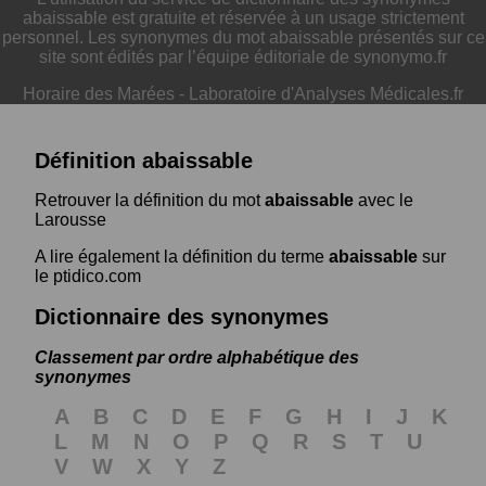
abaissable est gratuite et réservée à un usage strictement
personnel. Les synonymes du mot abaissable présentés sur ce
site sont édités par l’équipe éditoriale de synonymo.fr
Horaire des Marées
-
Laboratoire d'Analyses Médicales.fr
Définition abaissable
Retrouver la définition du mot
abaissable
avec le
Larousse
A lire également la définition du terme
abaissable
sur
le ptidico.com
Dictionnaire des synonymes
Classement par ordre alphabétique des
synonymes
A
B
C
D
E
F
G
H
I
J
K
L
M
N
O
P
Q
R
S
T
U
V
W
X
Y
Z