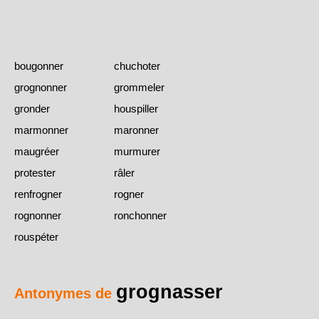
bougonner
chuchoter
grognonner
grommeler
gronder
houspiller
marmonner
maronner
maugréer
murmurer
protester
râler
renfrogner
rogner
rognonner
ronchonner
rouspéter
grognasser
Antonymes de