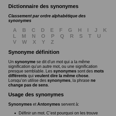
Dictionnaire des synonymes
Classement par ordre alphabétique des
synonymes
A
B
C
D
E
F
G
H
I
J
K
L
M
N
O
P
Q
R
S
T
U
V
W
X
Y
Z
Synonyme définition
Un
synonyme
se dit d'un mot qui a la même
signification qu'un autre mot, ou une signification
presque semblable. Les
synonymes
sont des
mots
différents
qui
veulent dire la même chose
.
Lorsqu’on utilise des
synonymes
, la phrase
ne
change pas de sens
.
Usage des synonymes
Synonymes
et
Antonymes
servent à:
Définir un mot. C’est pourquoi on les trouve