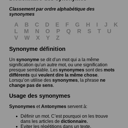
Classement par ordre alphabétique des
synonymes
A
B
C
D
E
F
G
H
I
J
K
L
M
N
O
P
Q
R
S
T
U
V
W
X
Y
Z
Synonyme définition
Un
synonyme
se dit d'un mot qui a la même
signification qu'un autre mot, ou une signification
presque semblable. Les
synonymes
sont des
mots
différents
qui
veulent dire la même chose
.
Lorsqu’on utilise des
synonymes
, la phrase
ne
change pas de sens
.
Usage des synonymes
Synonymes
et
Antonymes
servent à:
Définir un mot. C’est pourquoi on les trouve
dans les articles de
dictionnaire.
Eviter les répétitions dans un texte.