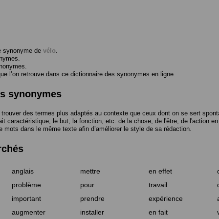
me synonyme de
vélo
.
onymes.
ynonymes.
 l’on retrouve dans ce dictionnaire des synonymes en ligne.
des synonymes
trouver des termes plus adaptés au contexte que ceux dont on se sert spont
t caractéristique, le but, la fonction, etc. de la chose, de l'être, de l'action e
e mots dans le même texte afin d’améliorer le style de sa rédaction.
rchés
anglais
mettre
en effet
problème
pour
travail
important
prendre
expérience
augmenter
installer
en fait