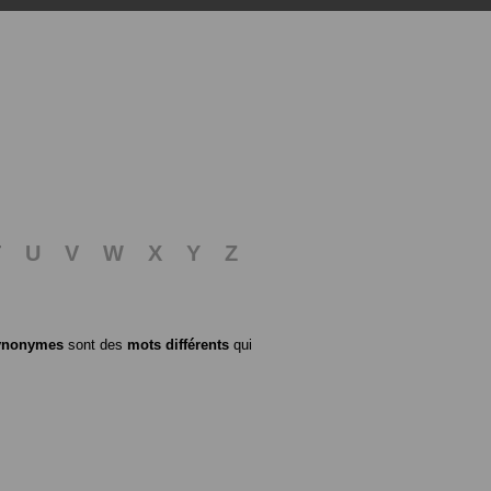
T
U
V
W
X
Y
Z
ynonymes
sont des
mots différents
qui