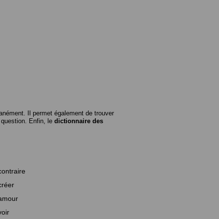
anément. Il permet également de trouver
n question. Enfin, le
dictionnaire des
contraire
créer
amour
voir