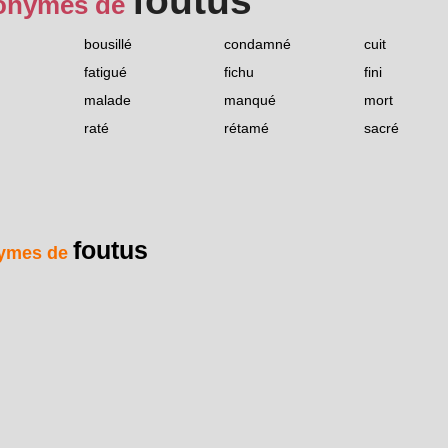
foutus
onymes de
bousillé
condamné
cuit
fatigué
fichu
fini
malade
manqué
mort
raté
rétamé
sacré
foutus
ymes de