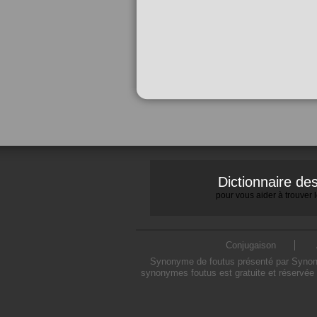
Dictionnaire d
pour vous aider à trouver
Conjugaison
Synonyme de foutus présenté par Synonymo
synonymes foutus est gratuite et réservée 