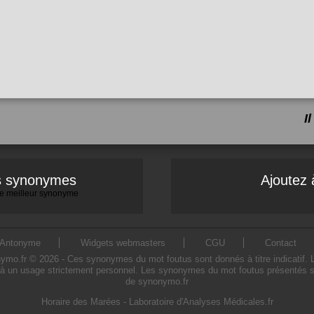
I
es synonymes
Ajoutez 
 le meilleur synonyme
Antonyme
Widgets webmasters
CGU
Contact
.fr © 2026 - Ces synonymes du mot foutus sont donnés à titre indicatif. L'u
à un usage strictement personnel. Les synonymes du mot foutus présentés sur 
de synonymo.fr
Horaire des Marées
-
Laboratoire d'Analyses Médicales.fr