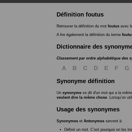
Définition foutus
Retrouver la définition du mot
foutus
avec l
A lire également la définition du terme
foutu
Dictionnaire des synonym
Classement par ordre alphabétique des
A
B
C
D
E
F
G
Synonyme définition
Un
synonyme
se dit d'un mot qui a la même
veulent dire la même chose
. Lorsqu’on ut
Usage des synonymes
Synonymes
et
Antonymes
servent à:
Définir un mot. C’est pourquoi on les tr