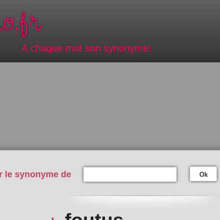
A chaque mot son synonyme!
r le synonyme de
Ok