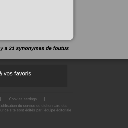
l y a 21 synonymes de
foutus
à vos favoris
Cookies settings
tilisation du service de dictionnaire des
ce site sont édités par l’équipe éditoriale