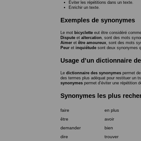
Eviter les répétitions dans un texte.
Enrichir un texte.
Exemples de synonymes
Le mot
bicyclette
eut être considéré com
Dispute
et
altercation
, sont des mots syn
Aimer
et
être amoureux
, sont des mots s
Peur
et
inquiétude
sont deux synonymes que
Usage d’un dictionnaire 
Le
dictionnaire des synonymes
permet de 
des termes plus adéquat pour restituer un trai
synonymes
permet d’éviter une répétition d
Synonymes les plus reche
faire
en plus
être
avoir
demander
bien
dire
trouver