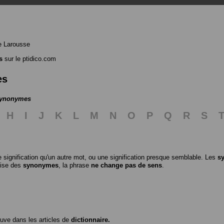
e Larousse
s
sur le ptidico.com
es
 synonymes
H
I
J
K
L
M
N
O
P
Q
R
S
 signification qu'un autre mot, ou une signification presque semblable. Les
s
ilise des
synonymes
, la phrase
ne change pas de sens
.
ouve dans les articles de
dictionnaire.