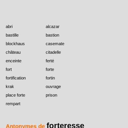
abri
alcazar
bastille
bastion
blockhaus
casemate
château
citadelle
enceinte
ferté
fort
forte
fortification
fortin
krak
ouvrage
place forte
prison
rempart
forteresse
Antonymes de