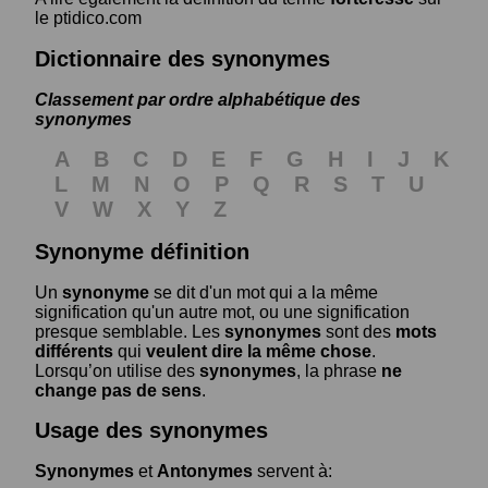
le ptidico.com
Dictionnaire des synonymes
Classement par ordre alphabétique des
synonymes
A
B
C
D
E
F
G
H
I
J
K
L
M
N
O
P
Q
R
S
T
U
V
W
X
Y
Z
Synonyme définition
Un
synonyme
se dit d'un mot qui a la même
signification qu'un autre mot, ou une signification
presque semblable. Les
synonymes
sont des
mots
différents
qui
veulent dire la même chose
.
Lorsqu’on utilise des
synonymes
, la phrase
ne
change pas de sens
.
Usage des synonymes
Synonymes
et
Antonymes
servent à: