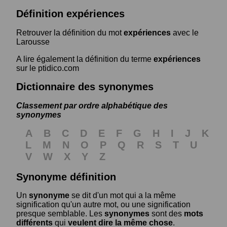
Définition expériences
Retrouver la définition du mot
expériences
avec le
Larousse
A lire également la définition du terme
expériences
sur le ptidico.com
Dictionnaire des synonymes
Classement par ordre alphabétique des
synonymes
A
B
C
D
E
F
G
H
I
J
K
L
M
N
O
P
Q
R
S
T
U
V
W
X
Y
Z
Synonyme définition
Un
synonyme
se dit d'un mot qui a la même
signification qu'un autre mot, ou une signification
presque semblable. Les
synonymes
sont des
mots
différents
qui
veulent dire la même chose
.