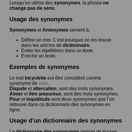
Lorsqu’on utilise des
synonymes
, la phrase
ne
change pas de sens
.
Usage des synonymes
Synonymes
et
Antonymes
servent à:
Définir un mot. C’est pourquoi on les trouve
dans les articles de
dictionnaire.
Eviter les répétitions dans un texte.
Enrichir un texte.
Exemples de synonymes
Le mot
bicyclette
eut être considéré comme
synonyme de
vélo
.
Dispute
et
altercation
, sont des mots synonymes.
Aimer
et
être amoureux
, sont des mots synonymes.
Peur
et
inquiétude
sont deux synonymes que l’on
retrouve dans ce dictionnaire des synonymes en
ligne.
Usage d’un dictionnaire des synonymes
Le
dictionnaire des synonymes
permet de trouver