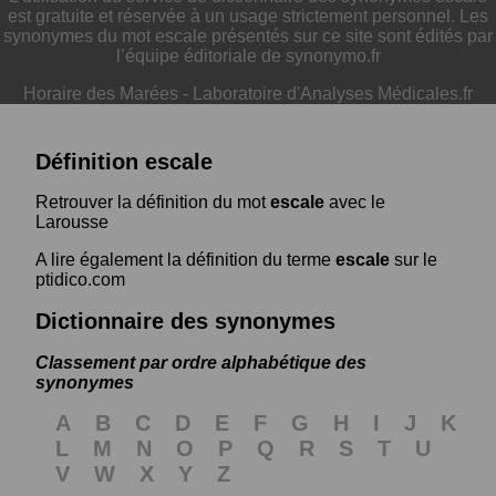
est gratuite et réservée à un usage strictement personnel. Les
synonymes du mot escale présentés sur ce site sont édités par
l’équipe éditoriale de synonymo.fr
Horaire des Marées
-
Laboratoire d'Analyses Médicales.fr
Définition escale
Retrouver la définition du mot
escale
avec le
Larousse
A lire également la définition du terme
escale
sur le
ptidico.com
Dictionnaire des synonymes
Classement par ordre alphabétique des
synonymes
A
B
C
D
E
F
G
H
I
J
K
L
M
N
O
P
Q
R
S
T
U
V
W
X
Y
Z