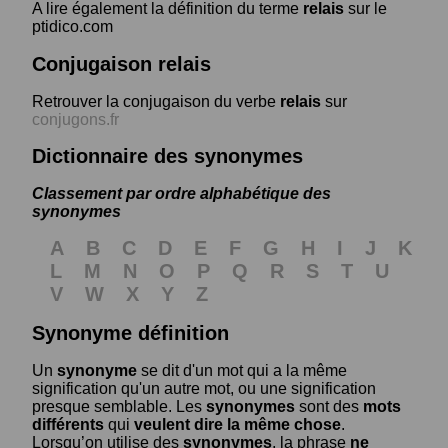
A lire également la définition du terme
relais
sur le
ptidico.com
Conjugaison relais
Retrouver la conjugaison du verbe
relais
sur
conjugons.fr
Dictionnaire des synonymes
Classement par ordre alphabétique des
synonymes
A
B
C
D
E
F
G
H
I
J
K
L
M
N
O
P
Q
R
S
T
U
V
W
X
Y
Z
Synonyme définition
Un
synonyme
se dit d'un mot qui a la même
signification qu'un autre mot, ou une signification
presque semblable. Les
synonymes
sont des
mots
différents
qui
veulent dire la même chose
.
Lorsqu’on utilise des
synonymes
, la phrase
ne