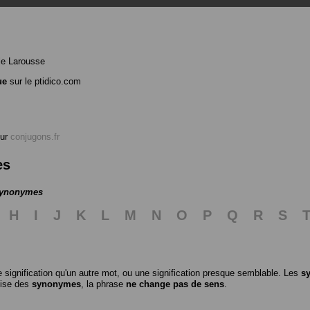
le Larousse
ue
sur le ptidico.com
ur
conjugons.fr
es
 synonymes
H
I
J
K
L
M
N
O
P
Q
R
S
 signification qu'un autre mot, ou une signification presque semblable. Les
s
ilise des
synonymes
, la phrase
ne change pas de sens
.