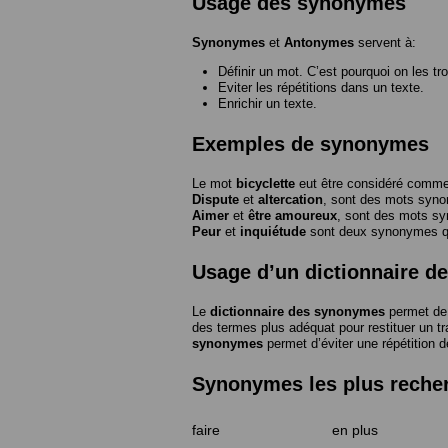
Usage des synonymes
Synonymes
et
Antonymes
servent à:
Définir un mot. C’est pourquoi on les tr
Eviter les répétitions dans un texte.
Enrichir un texte.
Exemples de synonymes
Le mot
bicyclette
eut être considéré com
Dispute
et
altercation
, sont des mots syn
Aimer
et
être amoureux
, sont des mots s
Peur
et
inquiétude
sont deux synonymes que
Usage d’un dictionnaire 
Le
dictionnaire des synonymes
permet de 
des termes plus adéquat pour restituer un trai
synonymes
permet d’éviter une répétition d
Synonymes les plus reche
faire
en plus