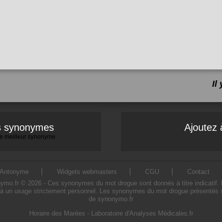
Il
es synonymes
Ajoutez 
 le meilleur synonyme
Antonyme
Widgets webmasters
CGU
Contact
.fr © 2026 - Ces synonymes du mot drogue sont donnés à titre indicatif. L'u
à un usage strictement personnel. Les synonymes du mot drogue présentés sur 
de synonymo.fr
Horaire des Marées
-
Laboratoire d'Analyses Médicales.fr