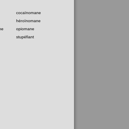
cocaïnomane
héroïnomane
ne
opiomane
stupéfiant