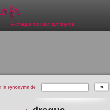
A chaque mot son synonyme!
r le synonyme de
Ok