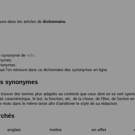
ouve dans les articles de
dictionnaire.
me synonyme de
vélo
.
onymes.
ynonymes.
 l’on retrouve dans ce dictionnaire des synonymes en ligne.
des synonymes
trouver des termes plus adaptés au contexte que ceux dont on se sert spont
t caractéristique, le but, la fonction, etc. de la chose, de l'être, de l'action e
e mots dans le même texte afin d’améliorer le style de sa rédaction.
rchés
anglais
mettre
en effet