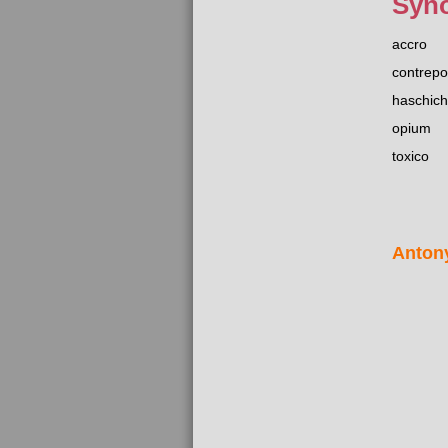
Syn
accro
contrepo
haschich
opium
toxico
Anton