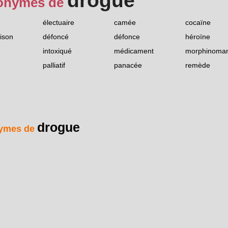
drogue
onymes de
électuaire
camée
cocaïne
ison
défoncé
défonce
héroïne
intoxiqué
médicament
morphinoma
palliatif
panacée
remède
drogue
ymes de