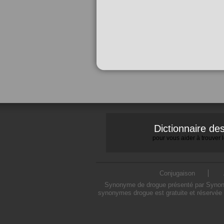
Dictionnaire d
pour vous aider à trouver
Conjugaison
Synonyme de drogue présenté par Synonymo
synonymes drogue est gratuite et réservée 