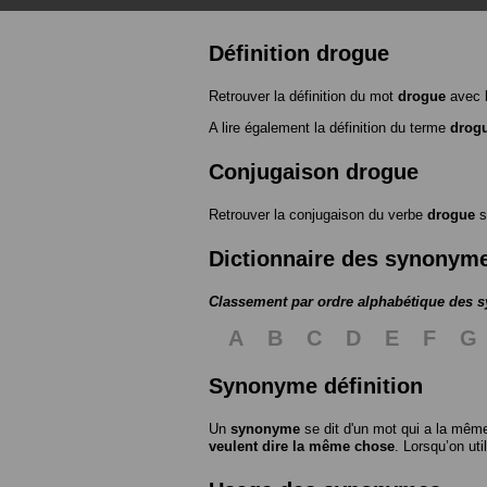
Définition drogue
Retrouver la définition du mot
drogue
avec 
A lire également la définition du terme
drog
Conjugaison drogue
Retrouver la conjugaison du verbe
drogue
s
Dictionnaire des synonym
Classement par ordre alphabétique des
A
B
C
D
E
F
G
Synonyme définition
Un
synonyme
se dit d'un mot qui a la même
veulent dire la même chose
. Lorsqu’on ut