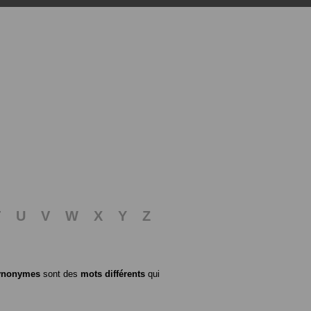
T
U
V
W
X
Y
Z
ynonymes
sont des
mots différents
qui