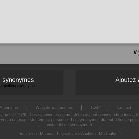
I
es synonymes
Ajoutez 
 le meilleur synonyme
Antonyme
Widgets webmasters
CGU
Contact
.fr © 2026 - Ces synonymes du mot défonce sont donnés à titre indicatif. L'
rvée à un usage strictement personnel. Les synonymes du mot défonce présent
éditoriale de synonymo.fr
Horaire des Marées
-
Laboratoire d'Analyses Médicales.fr