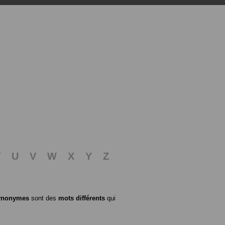
T
U
V
W
X
Y
Z
ynonymes
sont des
mots différents
qui