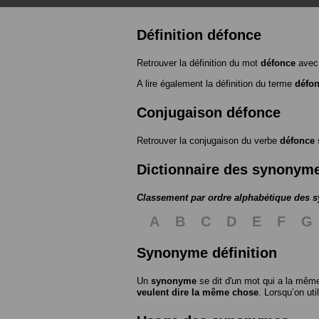
Définition défonce
Retrouver la définition du mot
défonce
avec 
A lire également la définition du terme
défo
Conjugaison défonce
Retrouver la conjugaison du verbe
défonce
Dictionnaire des synonym
Classement par ordre alphabétique des
A
B
C
D
E
F
G
Synonyme définition
Un
synonyme
se dit d'un mot qui a la même
veulent dire la même chose
. Lorsqu’on ut