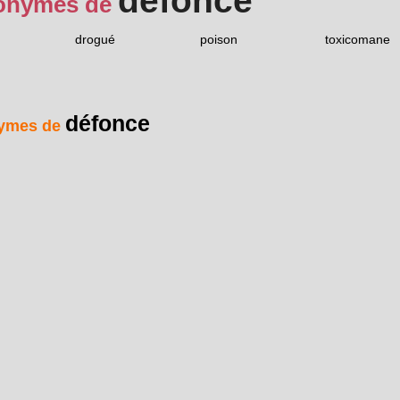
défonce
onymes de
drogué
poison
toxicomane
défonce
ymes de