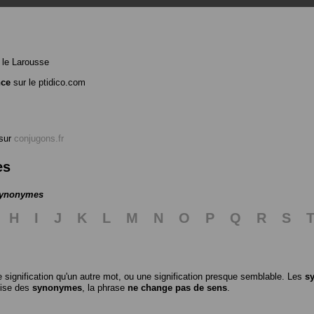
le Larousse
nce
sur le ptidico.com
sur
conjugons.fr
es
 synonymes
H
I
J
K
L
M
N
O
P
Q
R
S
 signification qu'un autre mot, ou une signification presque semblable. Les
s
ilise des
synonymes
, la phrase
ne change pas de sens
.