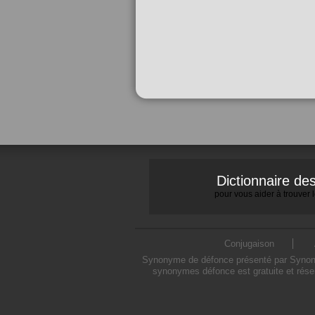
Dictionnaire d
pour vous aider à trouver
Conjugaison
Synonyme de défonce présenté par Synonymo
synonymes défonce est gratuite et rése