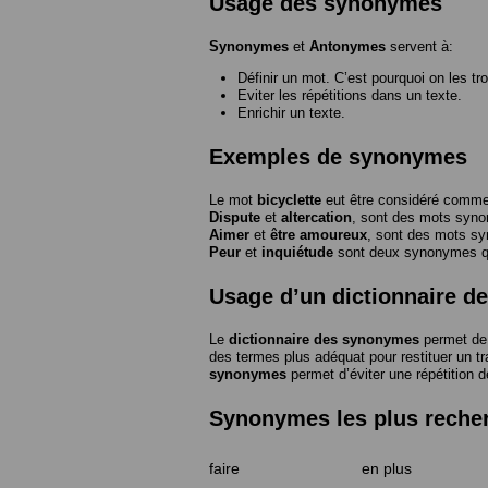
Usage des synonymes
Synonymes
et
Antonymes
servent à:
Définir un mot. C’est pourquoi on les tr
Eviter les répétitions dans un texte.
Enrichir un texte.
Exemples de synonymes
Le mot
bicyclette
eut être considéré com
Dispute
et
altercation
, sont des mots syn
Aimer
et
être amoureux
, sont des mots s
Peur
et
inquiétude
sont deux synonymes que
Usage d’un dictionnaire 
Le
dictionnaire des synonymes
permet de 
des termes plus adéquat pour restituer un trai
synonymes
permet d’éviter une répétition d
Synonymes les plus reche
faire
en plus