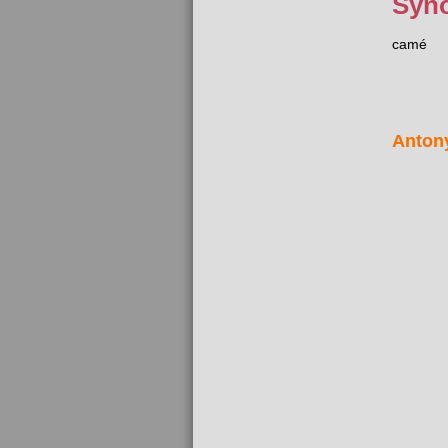
Syn
camé
Anton