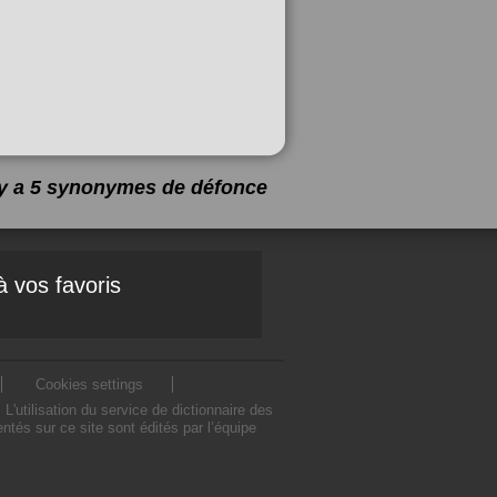
l y a 5 synonymes de
défonce
à vos favoris
Cookies settings
utilisation du service de dictionnaire des
és sur ce site sont édités par l’équipe