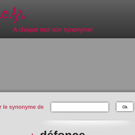
A chaque mot son synonyme!
r le synonyme de
Ok