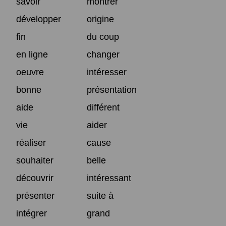
savoir
montrer
développer
origine
fin
du coup
en ligne
changer
oeuvre
intéresser
bonne
présentation
aide
différent
vie
aider
réaliser
cause
souhaiter
belle
découvrir
intéressant
présenter
suite à
intégrer
grand