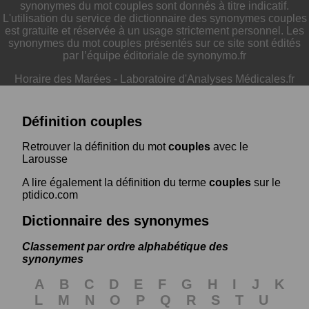
synonymes du mot couples sont donnés à titre indicatif.
L'utilisation du service de dictionnaire des synonymes couples
est gratuite et réservée à un usage strictement personnel. Les
synonymes du mot couples présentés sur ce site sont édités
par l’équipe éditoriale de synonymo.fr
Horaire des Marées
-
Laboratoire d'Analyses Médicales.fr
Définition couples
Retrouver la définition du mot
couples
avec le
Larousse
A lire également la définition du terme
couples
sur le
ptidico.com
Dictionnaire des synonymes
Classement par ordre alphabétique des
synonymes
A
B
C
D
E
F
G
H
I
J
K
L
M
N
O
P
Q
R
S
T
U