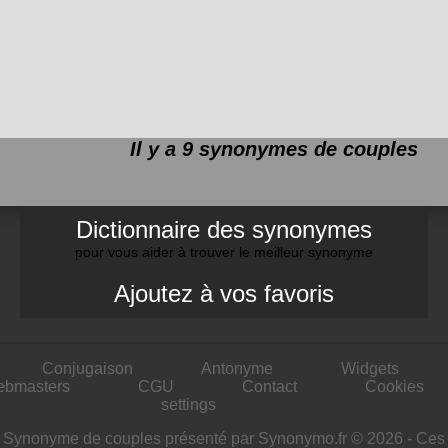
Il y a 9 synonymes de
couples
Dictionnaire des synonymes
pour vous aider à trouver le meilleur synonyme
Ajoutez à vos favoris
Conjugaison
Antonyme
Widgets
ebmasters
CGU
Contact
Cookies
settings
Synonyme de couples présenté par Synonymo.fr © 2026 - Ces