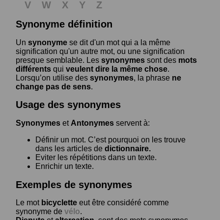
V
W
X
Y
Z
Synonyme définition
Un
synonyme
se dit d'un mot qui a la même
signification qu'un autre mot, ou une signification
presque semblable. Les
synonymes
sont des
mots
différents
qui
veulent dire la même chose
.
Lorsqu’on utilise des
synonymes
, la phrase
ne
change pas de sens
.
Usage des synonymes
Synonymes
et
Antonymes
servent à:
Définir un mot. C’est pourquoi on les trouve
dans les articles de
dictionnaire.
Eviter les répétitions dans un texte.
Enrichir un texte.
Exemples de synonymes
Le mot
bicyclette
eut être considéré comme
synonyme de
vélo
.