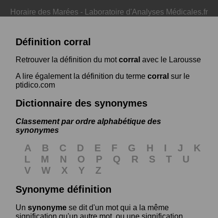
Horaire des Marées
-
Laboratoire d'Analyses Médicales.fr
Définition corral
Retrouver la définition du mot
corral
avec le Larousse
A lire également la définition du terme
corral
sur le
ptidico.com
Dictionnaire des synonymes
Classement par ordre alphabétique des
synonymes
A
B
C
D
E
F
G
H
I
J
K
L
M
N
O
P
Q
R
S
T
U
V
W
X
Y
Z
Synonyme définition
Un
synonyme
se dit d'un mot qui a la même
signification qu'un autre mot, ou une signification