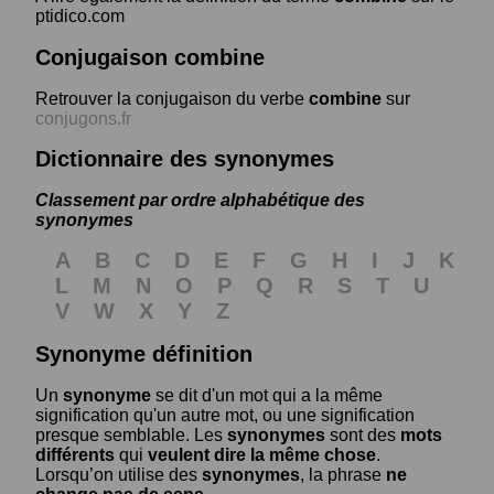
ptidico.com
Conjugaison combine
Retrouver la conjugaison du verbe
combine
sur
conjugons.fr
Dictionnaire des synonymes
Classement par ordre alphabétique des
synonymes
A
B
C
D
E
F
G
H
I
J
K
L
M
N
O
P
Q
R
S
T
U
V
W
X
Y
Z
Synonyme définition
Un
synonyme
se dit d'un mot qui a la même
signification qu'un autre mot, ou une signification
presque semblable. Les
synonymes
sont des
mots
différents
qui
veulent dire la même chose
.
Lorsqu’on utilise des
synonymes
, la phrase
ne