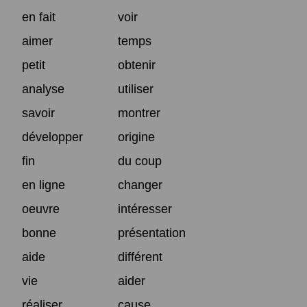
en fait
voir
aimer
temps
petit
obtenir
analyse
utiliser
savoir
montrer
développer
origine
fin
du coup
en ligne
changer
oeuvre
intéresser
bonne
présentation
aide
différent
vie
aider
réaliser
cause