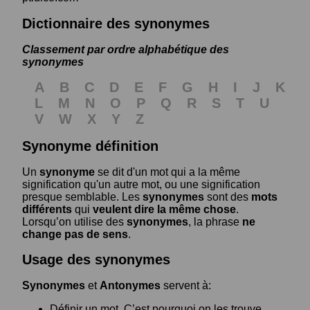
Dictionnaire des synonymes
Classement par ordre alphabétique des
synonymes
A
B
C
D
E
F
G
H
I
J
K
L
M
N
O
P
Q
R
S
T
U
V
W
X
Y
Z
Synonyme définition
Un
synonyme
se dit d'un mot qui a la même
signification qu'un autre mot, ou une signification
presque semblable. Les
synonymes
sont des
mots
différents
qui
veulent dire la même chose
.
Lorsqu’on utilise des
synonymes
, la phrase
ne
change pas de sens
.
Usage des synonymes
Synonymes
et
Antonymes
servent à:
Définir un mot. C’est pourquoi on les trouve