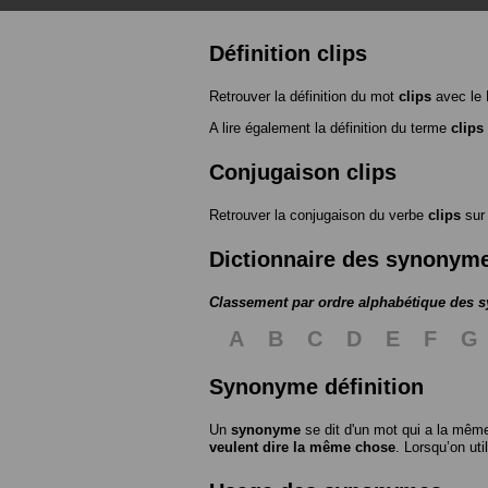
Définition clips
Retrouver la définition du mot
clips
avec le 
A lire également la définition du terme
clips
Conjugaison clips
Retrouver la conjugaison du verbe
clips
su
Dictionnaire des synonym
Classement par ordre alphabétique des
A
B
C
D
E
F
G
Synonyme définition
Un
synonyme
se dit d'un mot qui a la même
veulent dire la même chose
. Lorsqu’on ut