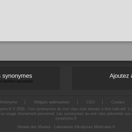
es synonymes
Ajoutez 
 le meilleur synonyme
Antonyme
Widgets webmasters
CGU
Contact
o.fr © 2026 - Ces synonymes du mot clips sont donnés à titre indicatif. L'uti
 un usage strictement personnel. Les synonymes du mot clips présentés sur ce 
synonymo.fr
Horaire des Marées
-
Laboratoire d'Analyses Médicales.fr