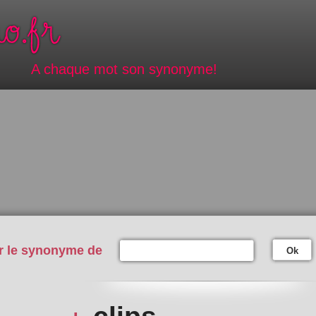
A chaque mot son synonyme!
r le synonyme de
Ok