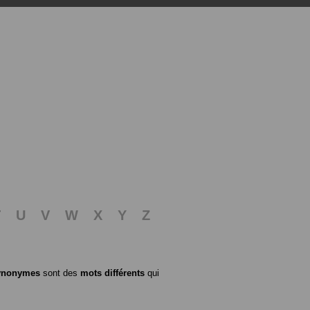
T
U
V
W
X
Y
Z
ynonymes
sont des
mots différents
qui