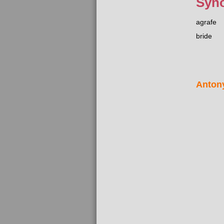
Syn
agrafe
bride
Anton