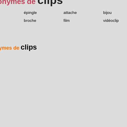
clips
onymes de
épingle
attache
bijou
broche
film
vidéoclip
clips
ymes de