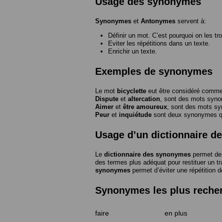
Usage des synonymes
Synonymes
et
Antonymes
servent à:
Définir un mot. C’est pourquoi on les tr
Eviter les répétitions dans un texte.
Enrichir un texte.
Exemples de synonymes
Le mot
bicyclette
eut être considéré com
Dispute
et
altercation
, sont des mots syn
Aimer
et
être amoureux
, sont des mots s
Peur
et
inquiétude
sont deux synonymes que
Usage d’un dictionnaire 
Le
dictionnaire des synonymes
permet de 
des termes plus adéquat pour restituer un trai
synonymes
permet d’éviter une répétition d
Synonymes les plus reche
faire
en plus