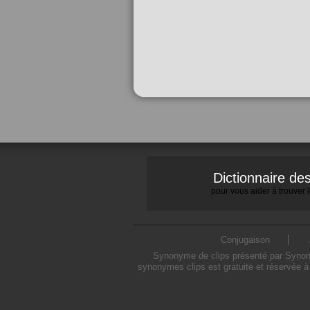
Dictionnaire d
pour vous aider à trouver
Conjugaison
Synonyme de clips présenté par Synonym
synonymes clips est gratuite et réservée à