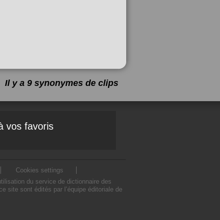
Il y a 9 synonymes de
clips
à vos favoris
Cookies settings
lisation du service de dictionnaire des
site sont édités par l’équipe éditoriale de