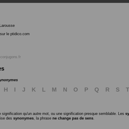
Larousse
sur le ptidico.com
r
conjugons.fr
es
 synonymes
H
I
J
K
L
M
N
O
P
Q
R
S
 signification qu'un autre mot, ou une signification presque semblable. Les
s
ilise des
synonymes
, la phrase
ne change pas de sens
.