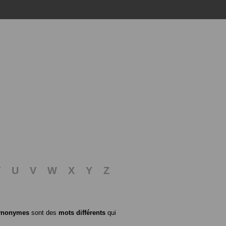
T
U
V
W
X
Y
Z
ynonymes
sont des
mots différents
qui