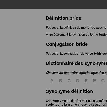
Définition bride
Retrouver la définition du mot
bride
avec le
A lire également la définition du terme
bride
Conjugaison bride
Retrouver la conjugaison du verbe
bride
su
Dictionnaire des synonym
Classement par ordre alphabétique des
A
B
C
D
E
F
G
Synonyme définition
Un
synonyme
se dit d'un mot qui a la même
veulent dire la même chose
. Lorsqu’on ut