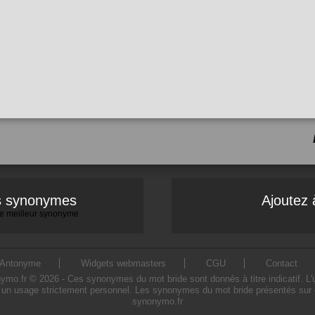
es synonymes
Ajoutez 
 le meilleur synonyme
Antonyme
Widgets webmasters
CGU
Contact
o.fr © 2026 - Ces synonymes du mot bride sont donnés à titre indicatif. L'uti
 un usage strictement personnel. Les synonymes du mot bride présentés sur ce 
synonymo.fr