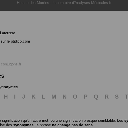
Horaire des Marées
-
Laboratoire d'Analyses Médicales.fr
 Larousse
sur le ptidico.com
r
conjugons.fr
es
 synonymes
H
I
J
K
L
M
N
O
P
Q
R
S
 signification qu'un autre mot, ou une signification presque semblable. Les
s
ilise des
synonymes
, la phrase
ne change pas de sens
.