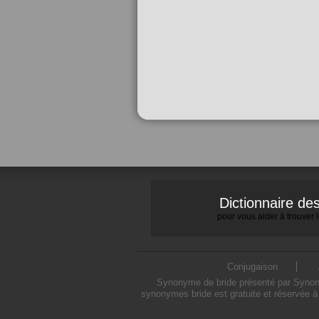
Dictionnaire d
pour vous aider à trouver
Conjugaison
Synonyme de bride présenté par Synonym
synonymes bride est gratuite et réservée à