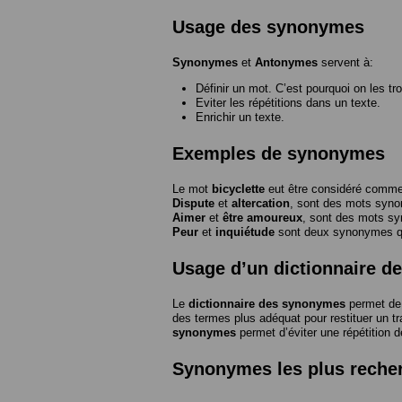
Usage des synonymes
Synonymes
et
Antonymes
servent à:
Définir un mot. C’est pourquoi on les tr
Eviter les répétitions dans un texte.
Enrichir un texte.
Exemples de synonymes
Le mot
bicyclette
eut être considéré com
Dispute
et
altercation
, sont des mots syn
Aimer
et
être amoureux
, sont des mots s
Peur
et
inquiétude
sont deux synonymes que
Usage d’un dictionnaire 
Le
dictionnaire des synonymes
permet de 
des termes plus adéquat pour restituer un trai
synonymes
permet d’éviter une répétition d
Synonymes les plus reche