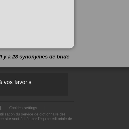
Il y a 28 synonymes de
bride
à vos favoris
Cookies settings
lisation du service de dictionnaire des
site sont édités par l’équipe éditoriale de