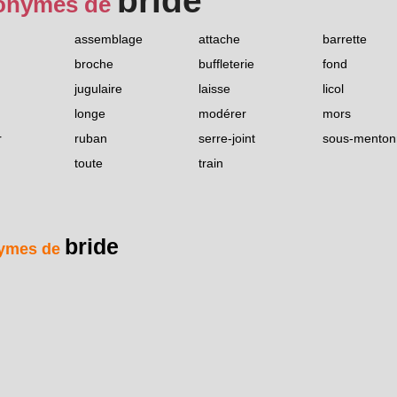
bride
onymes de
assemblage
attache
barrette
broche
buffleterie
fond
jugulaire
laisse
licol
longe
modérer
mors
r
ruban
serre-joint
sous-menton
toute
train
bride
ymes de