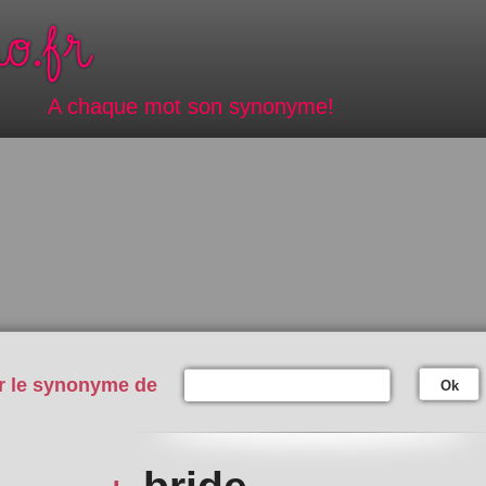
A chaque mot son synonyme!
r le synonyme de
Ok