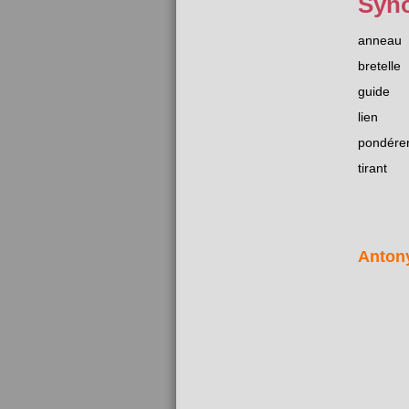
Syn
anneau
bretelle
guide
lien
pondére
tirant
Anton