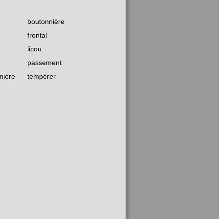
boutonnière
frontal
licou
passement
nière
tempérer