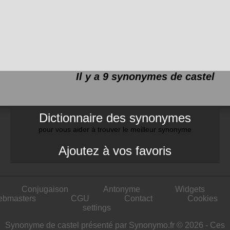
Il y a 9 synonymes de
castel
Dictionnaire des synonymes
pour vous aider à trouver le meilleur synonyme
Ajoutez à vos favoris
Conjugaison
Antonyme
Widgets
ebmasters
CGU
Contact
Cookies
settings
Synonyme de castel présenté par Synonymo.fr © 2026 - Ces