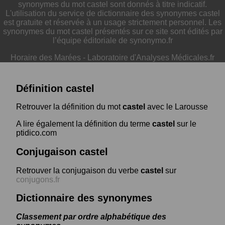
synonymes du mot castel sont donnés à titre indicatif.
L'utilisation du service de dictionnaire des synonymes castel
est gratuite et réservée à un usage strictement personnel. Les
synonymes du mot castel présentés sur ce site sont édités par
l’équipe éditoriale de synonymo.fr
Horaire des Marées
-
Laboratoire d'Analyses Médicales.fr
Définition castel
Retrouver la définition du mot
castel
avec le Larousse
A lire également la définition du terme
castel
sur le
ptidico.com
Conjugaison castel
Retrouver la conjugaison du verbe
castel
sur
conjugons.fr
Dictionnaire des synonymes
Classement par ordre alphabétique des