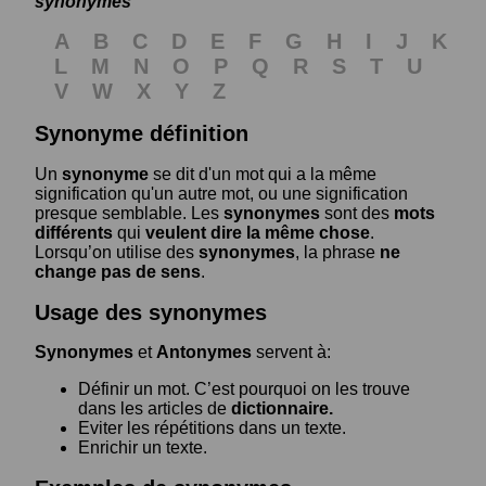
synonymes
A
B
C
D
E
F
G
H
I
J
K
L
M
N
O
P
Q
R
S
T
U
V
W
X
Y
Z
Synonyme définition
Un
synonyme
se dit d'un mot qui a la même
signification qu'un autre mot, ou une signification
presque semblable. Les
synonymes
sont des
mots
différents
qui
veulent dire la même chose
.
Lorsqu’on utilise des
synonymes
, la phrase
ne
change pas de sens
.
Usage des synonymes
Synonymes
et
Antonymes
servent à:
Définir un mot. C’est pourquoi on les trouve
dans les articles de
dictionnaire.
Eviter les répétitions dans un texte.
Enrichir un texte.