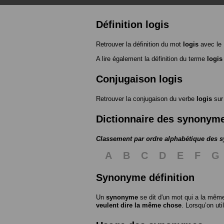
Définition logis
Retrouver la définition du mot
logis
avec le
A lire également la définition du terme
logis
Conjugaison logis
Retrouver la conjugaison du verbe
logis
su
Dictionnaire des synonym
Classement par ordre alphabétique des
A
B
C
D
E
F
G
Synonyme définition
Un
synonyme
se dit d'un mot qui a la même
veulent dire la même chose
. Lorsqu’on ut