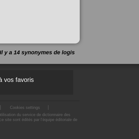
Il y a 14 synonymes de
logis
à vos favoris
Cookies settings
lisation du service de dictionnaire des
site sont édités par l’équipe éditoriale de