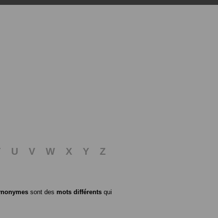
T
U
V
W
X
Y
Z
ynonymes
sont des
mots différents
qui