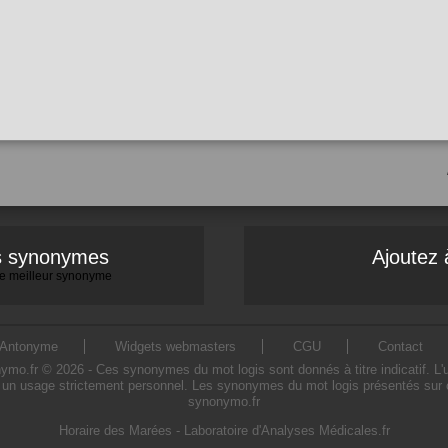
es synonymes
Ajoutez 
 le meilleur synonyme
Antonyme
Widgets webmasters
CGU
Contact
o.fr © 2026 - Ces synonymes du mot logis sont donnés à titre indicatif. L'uti
 un usage strictement personnel. Les synonymes du mot logis présentés sur ce 
synonymo.fr
Horaire des Marées
-
Laboratoire d'Analyses Médicales.fr