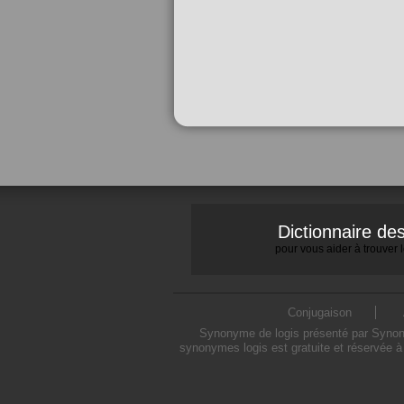
Dictionnaire d
pour vous aider à trouver
Conjugaison
Synonyme de logis présenté par Synonym
synonymes logis est gratuite et réservée à