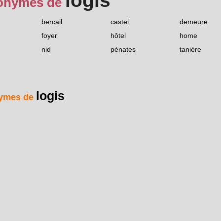
logis
onymes de
bercail
castel
demeure
foyer
hôtel
home
nid
pénates
tanière
logis
ymes de