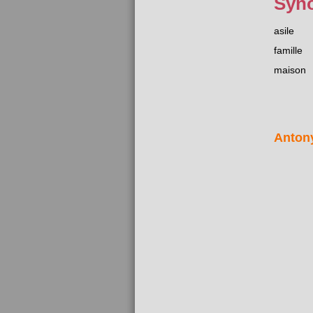
Syn
asile
famille
maison
Anton