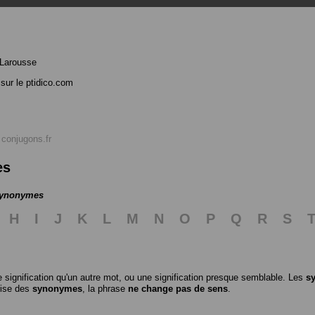
 Larousse
sur le ptidico.com
r
conjugons.fr
es
 synonymes
H
I
J
K
L
M
N
O
P
Q
R
S
 signification qu'un autre mot, ou une signification presque semblable. Les
s
ilise des
synonymes
, la phrase
ne change pas de sens
.