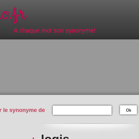
A chaque mot son synonyme!
r le synonyme de
Ok