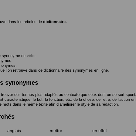
ouve dans les articles de
dictionnaire.
me synonyme de
vélo
.
onymes.
ynonymes.
 l’on retrouve dans ce dictionnaire des synonymes en ligne.
des synonymes
trouver des termes plus adaptés au contexte que ceux dont on se sert spont
t caractéristique, le but, la fonction, etc. de la chose, de l'être, de l'action e
e mots dans le même texte afin d’améliorer le style de sa rédaction.
rchés
anglais
mettre
en effet