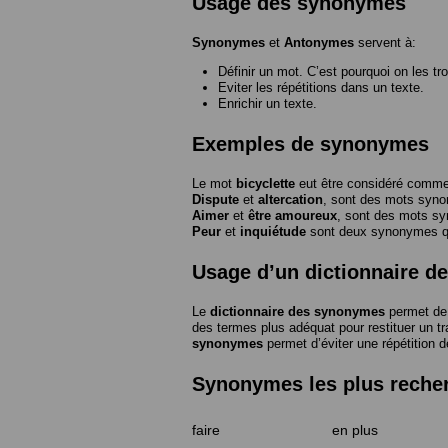
Usage des synonymes
Synonymes
et
Antonymes
servent à:
Définir un mot. C’est pourquoi on les tr
Eviter les répétitions dans un texte.
Enrichir un texte.
Exemples de synonymes
Le mot
bicyclette
eut être considéré com
Dispute
et
altercation
, sont des mots syn
Aimer
et
être amoureux
, sont des mots s
Peur
et
inquiétude
sont deux synonymes que
Usage d’un dictionnaire 
Le
dictionnaire des synonymes
permet de 
des termes plus adéquat pour restituer un trai
synonymes
permet d’éviter une répétition d
Synonymes les plus reche
faire
en plus