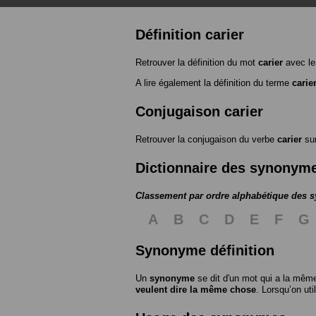
Définition carier
Retrouver la définition du mot
carier
avec le
A lire également la définition du terme
carie
Conjugaison carier
Retrouver la conjugaison du verbe
carier
su
Dictionnaire des synonym
Classement par ordre alphabétique des
A
B
C
D
E
F
G
Synonyme définition
Un
synonyme
se dit d'un mot qui a la même
veulent dire la même chose
. Lorsqu’on ut