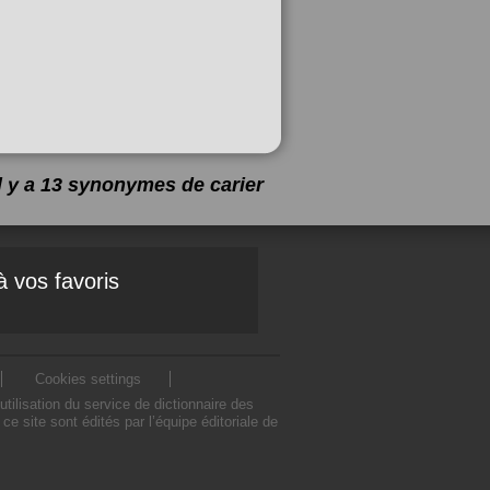
Il y a 13 synonymes de
carier
à vos favoris
Cookies settings
ilisation du service de dictionnaire des
 site sont édités par l’équipe éditoriale de