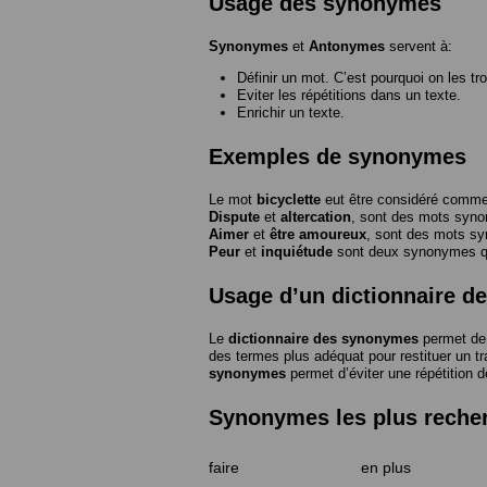
Usage des synonymes
Synonymes
et
Antonymes
servent à:
Définir un mot. C’est pourquoi on les tr
Eviter les répétitions dans un texte.
Enrichir un texte.
Exemples de synonymes
Le mot
bicyclette
eut être considéré com
Dispute
et
altercation
, sont des mots syn
Aimer
et
être amoureux
, sont des mots s
Peur
et
inquiétude
sont deux synonymes que
Usage d’un dictionnaire 
Le
dictionnaire des synonymes
permet de 
des termes plus adéquat pour restituer un trai
synonymes
permet d’éviter une répétition d
Synonymes les plus reche
faire
en plus