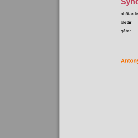
Syn
abâtardi
blettir
gâter
Anton