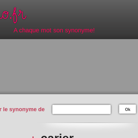
A chaque mot son synonyme!
r le synonyme de
Ok