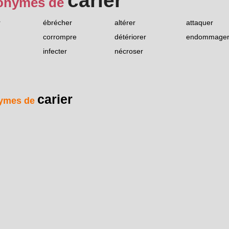
carier
onymes de
r
ébrécher
altérer
attaquer
corrompre
détériorer
endommage
infecter
nécroser
carier
ymes de