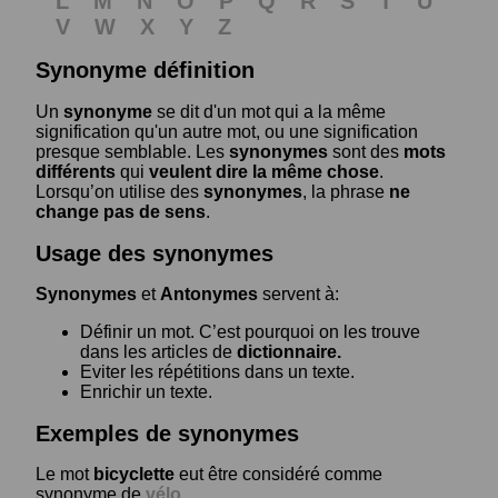
L
M
N
O
P
Q
R
S
T
U
V
W
X
Y
Z
Synonyme définition
Un
synonyme
se dit d'un mot qui a la même
signification qu'un autre mot, ou une signification
presque semblable. Les
synonymes
sont des
mots
différents
qui
veulent dire la même chose
.
Lorsqu’on utilise des
synonymes
, la phrase
ne
change pas de sens
.
Usage des synonymes
Synonymes
et
Antonymes
servent à:
Définir un mot. C’est pourquoi on les trouve
dans les articles de
dictionnaire.
Eviter les répétitions dans un texte.
Enrichir un texte.
Exemples de synonymes
Le mot
bicyclette
eut être considéré comme
synonyme de
vélo
.