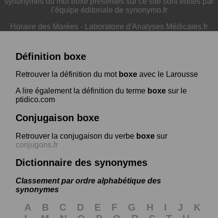
synonymes du mot boxe présentés sur ce site sont édités par
l’équipe éditoriale de synonymo.fr
Horaire des Marées
-
Laboratoire d'Analyses Médicales.fr
Définition boxe
Retrouver la définition du mot
boxe
avec le Larousse
A lire également la définition du terme
boxe
sur le
ptidico.com
Conjugaison boxe
Retrouver la conjugaison du verbe
boxe
sur
conjugons.fr
Dictionnaire des synonymes
Classement par ordre alphabétique des
synonymes
A
B
C
D
E
F
G
H
I
J
K