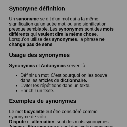
Synonyme définition
Un
synonyme
se dit d'un mot qui a la même
signification qu'un autre mot, ou une signification
presque semblable. Les
synonymes
sont des
mots
différents
qui
veulent dire la même chose
.
Lorsqu’on utilise des
synonymes
, la phrase
ne
change pas de sens
.
Usage des synonymes
Synonymes
et
Antonymes
servent à:
Définir un mot. C’est pourquoi on les trouve
dans les articles de
dictionnaire.
Eviter les répétitions dans un texte.
Enrichir un texte.
Exemples de synonymes
Le mot
bicyclette
eut être considéré comme
synonyme de
vélo
.
Dispute
et
altercation
, sont des mots synonymes.
Aimer
et
être amoureux
, sont des mots synonymes.