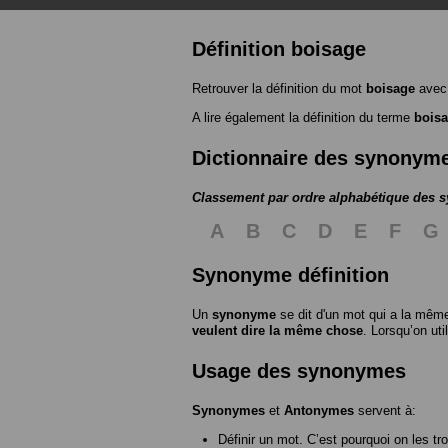
Définition boisage
Retrouver la définition du mot
boisage
avec 
A lire également la définition du terme
bois
Dictionnaire des synonym
Classement par ordre alphabétique des
A
B
C
D
E
F
G
Synonyme définition
Un
synonyme
se dit d'un mot qui a la même
veulent dire la même chose
. Lorsqu’on ut
Usage des synonymes
Synonymes
et
Antonymes
servent à:
Définir un mot. C’est pourquoi on les tr