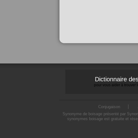
Dictionnaire d
pour vous aider à trouver
Conjugaison
Synonyme de boisage présenté par Synonymo
synonymes boisage est gratuite et rése