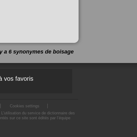
l y a 6 synonymes de
boisage
à vos favoris
Cookies settings
utilisation du service de dictionnaire des
és sur ce site sont édités par l’équipe