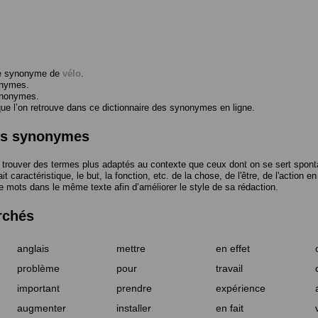
me synonyme de
vélo
.
onymes.
ynonymes.
 l’on retrouve dans ce dictionnaire des synonymes en ligne.
des synonymes
trouver des termes plus adaptés au contexte que ceux dont on se sert spont
t caractéristique, le but, la fonction, etc. de la chose, de l'être, de l'action e
e mots dans le même texte afin d’améliorer le style de sa rédaction.
rchés
anglais
mettre
en effet
problème
pour
travail
important
prendre
expérience
augmenter
installer
en fait