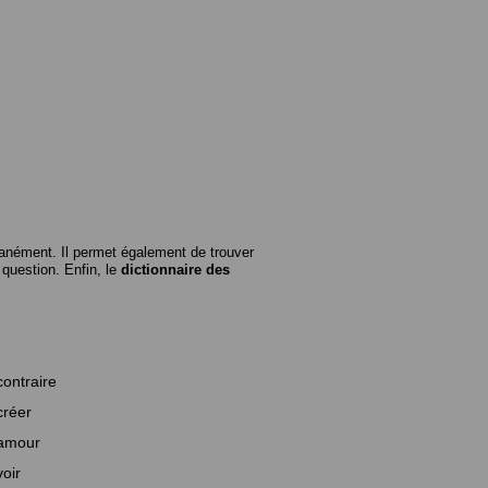
anément. Il permet également de trouver
n question. Enfin, le
dictionnaire des
contraire
créer
amour
voir