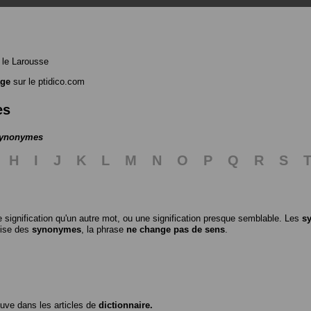
le Larousse
age
sur le ptidico.com
es
 synonymes
H
I
J
K
L
M
N
O
P
Q
R
S
 signification qu'un autre mot, ou une signification presque semblable. Les
s
ilise des
synonymes
, la phrase
ne change pas de sens
.
ouve dans les articles de
dictionnaire.