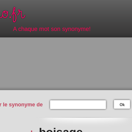
A chaque mot son synonyme!
r le synonyme de
Ok