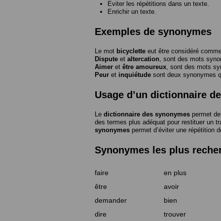
Eviter les répétitions dans un texte.
Enrichir un texte.
Exemples de synonymes
Le mot
bicyclette
eut être considéré com
Dispute
et
altercation
, sont des mots syn
Aimer
et
être amoureux
, sont des mots s
Peur
et
inquiétude
sont deux synonymes que
Usage d’un dictionnaire 
Le
dictionnaire des synonymes
permet de 
des termes plus adéquat pour restituer un trai
synonymes
permet d’éviter une répétition d
Synonymes les plus reche
faire
en plus
être
avoir
demander
bien
dire
trouver