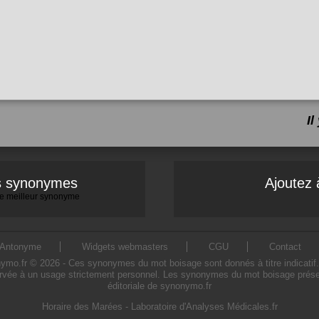
I
es synonymes
Ajoutez 
 le meilleur synonyme
Antonyme
Widgets webmasters
CGU
Contact
.fr © 2026 - Ces synonymes du mot boisage sont donnés à titre indicatif. L'
rvée à un usage strictement personnel. Les synonymes du mot boisage présent
éditoriale de synonymo.fr
Horaire des Marées
-
Laboratoire d'Analyses Médicales.fr