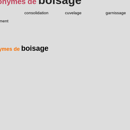
boisage
onymes de
consolidation
cuvelage
garnissage
ement
boisage
ymes de