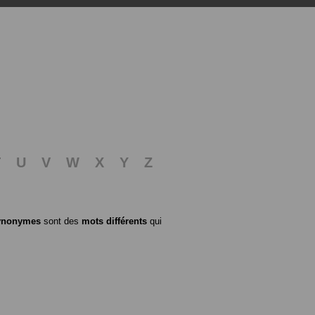
T
U
V
W
X
Y
Z
ynonymes
sont des
mots différents
qui