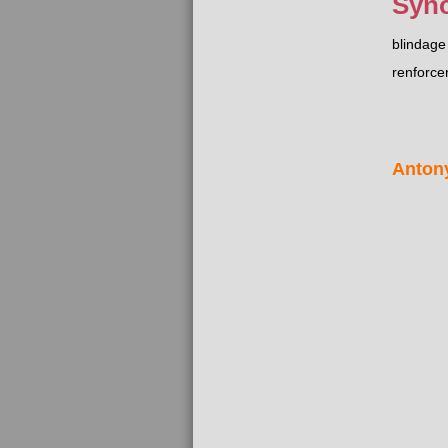
Syn
blindage
renforc
Anton