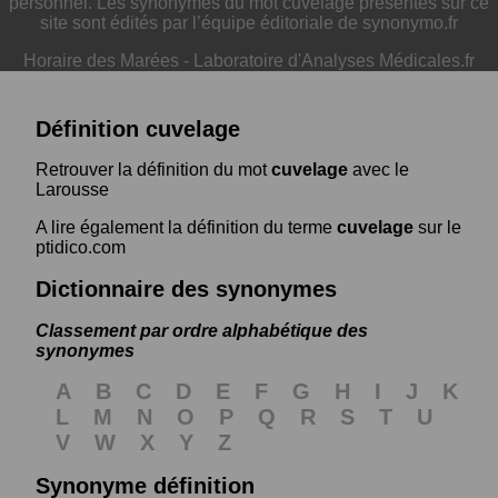
personnel. Les synonymes du mot cuvelage présentés sur ce
site sont édités par l’équipe éditoriale de synonymo.fr
Horaire des Marées
-
Laboratoire d'Analyses Médicales.fr
Définition cuvelage
Retrouver la définition du mot
cuvelage
avec le
Larousse
A lire également la définition du terme
cuvelage
sur le
ptidico.com
Dictionnaire des synonymes
Classement par ordre alphabétique des
synonymes
A
B
C
D
E
F
G
H
I
J
K
L
M
N
O
P
Q
R
S
T
U
V
W
X
Y
Z
Synonyme définition