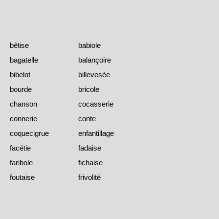
bêtise
babiole
bagatelle
balançoire
bibelot
billevesée
bourde
bricole
chanson
cocasserie
connerie
conte
coquecigrue
enfantillage
facétie
fadaise
faribole
fichaise
foutaise
frivolité