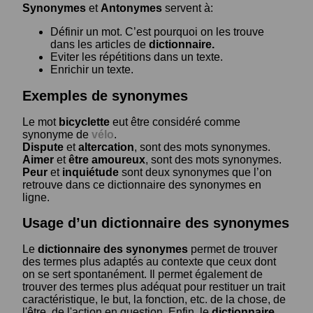
Synonymes
et
Antonymes
servent à:
Définir un mot. C’est pourquoi on les trouve
dans les articles de
dictionnaire.
Eviter les répétitions dans un texte.
Enrichir un texte.
Exemples de synonymes
Le mot
bicyclette
eut être considéré comme
synonyme de
vélo
.
Dispute
et
altercation
, sont des mots synonymes.
Aimer
et
être amoureux
, sont des mots synonymes.
Peur
et
inquiétude
sont deux synonymes que l’on
retrouve dans ce dictionnaire des synonymes en
ligne.
Usage d’un dictionnaire des synonymes
Le
dictionnaire des synonymes
permet de trouver
des termes plus adaptés au contexte que ceux dont
on se sert spontanément. Il permet également de
trouver des termes plus adéquat pour restituer un trait
caractéristique, le but, la fonction, etc. de la chose, de
l'être, de l'action en question. Enfin, le
dictionnaire