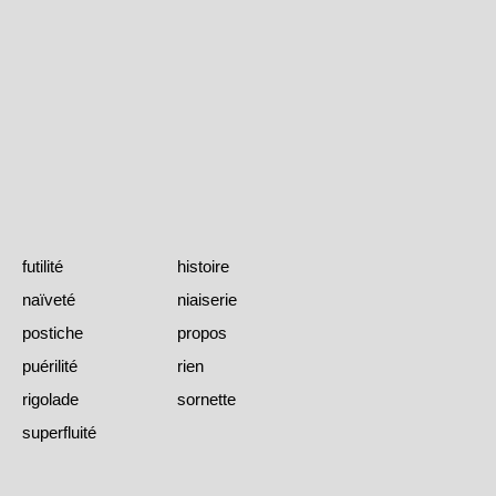
futilité
histoire
naïveté
niaiserie
postiche
propos
puérilité
rien
rigolade
sornette
superfluité