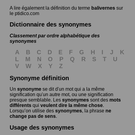
A lire également la définition du terme
balivernes
sur
le ptidico.com
Dictionnaire des synonymes
Classement par ordre alphabétique des
synonymes
A
B
C
D
E
F
G
H
I
J
K
L
M
N
O
P
Q
R
S
T
U
V
W
X
Y
Z
Synonyme définition
Un
synonyme
se dit d'un mot qui a la même
signification qu'un autre mot, ou une signification
presque semblable. Les
synonymes
sont des
mots
différents
qui
veulent dire la même chose
.
Lorsqu’on utilise des
synonymes
, la phrase
ne
change pas de sens
.
Usage des synonymes