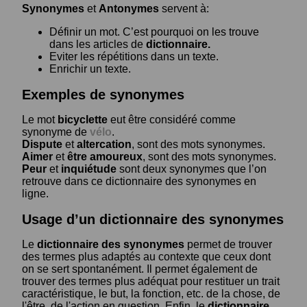
Synonymes
et
Antonymes
servent à:
Définir un mot. C’est pourquoi on les trouve
dans les articles de
dictionnaire.
Eviter les répétitions dans un texte.
Enrichir un texte.
Exemples de synonymes
Le mot
bicyclette
eut être considéré comme
synonyme de
vélo
.
Dispute
et
altercation
, sont des mots synonymes.
Aimer
et
être amoureux
, sont des mots synonymes.
Peur
et
inquiétude
sont deux synonymes que l’on
retrouve dans ce dictionnaire des synonymes en
ligne.
Usage d’un dictionnaire des synonymes
Le
dictionnaire des synonymes
permet de trouver
des termes plus adaptés au contexte que ceux dont
on se sert spontanément. Il permet également de
trouver des termes plus adéquat pour restituer un trait
caractéristique, le but, la fonction, etc. de la chose, de
l'être, de l'action en question. Enfin, le
dictionnaire