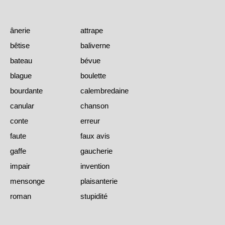
ânerie
attrape
bêtise
baliverne
bateau
bévue
blague
boulette
bourdante
calembredaine
canular
chanson
conte
erreur
faute
faux avis
gaffe
gaucherie
impair
invention
mensonge
plaisanterie
roman
stupidité