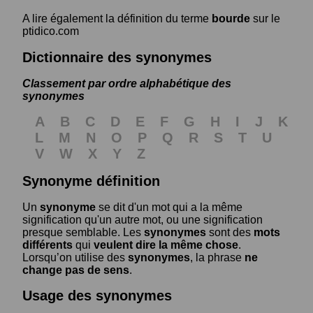
A lire également la définition du terme
bourde
sur le
ptidico.com
Dictionnaire des synonymes
Classement par ordre alphabétique des
synonymes
A
B
C
D
E
F
G
H
I
J
K
L
M
N
O
P
Q
R
S
T
U
V
W
X
Y
Z
Synonyme définition
Un
synonyme
se dit d'un mot qui a la même
signification qu'un autre mot, ou une signification
presque semblable. Les
synonymes
sont des
mots
différents
qui
veulent dire la même chose
.
Lorsqu’on utilise des
synonymes
, la phrase
ne
change pas de sens
.
Usage des synonymes