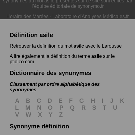
synonymes du mot asile présentés sur ce site sont édités par
l’équipe éditoriale de synonymo.fr
Horaire des Marées
-
Laboratoire d'Analyses Médicales.fr
Définition asile
Retrouver la définition du mot
asile
avec le Larousse
A lire également la définition du terme
asile
sur le
ptidico.com
Dictionnaire des synonymes
Classement par ordre alphabétique des
synonymes
A
B
C
D
E
F
G
H
I
J
K
L
M
N
O
P
Q
R
S
T
U
V
W
X
Y
Z
Synonyme définition